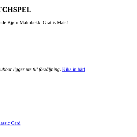
TCHSPEL
grade Bjørn Malmbekk. Grattis Mats!
ubbor ligger ute till försäljning
.
Kika in här!
lassic Card