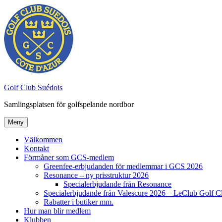
Hoppa
till
innehåll
Golf Club Suédois
Samlingsplatsen för golfspelande nordbor
Meny
Välkommen
Kontakt
Förmåner som GCS-medlem
Greenfee-erbjudanden för medlemmar i GCS 2026
Resonance – ny prisstruktur 2026
Specialerbjudande från Resonance
Specialerbjudande från Valescure 2026 – LeClub Golf C
Rabatter i butiker mm.
Hur man blir medlem
Klubben