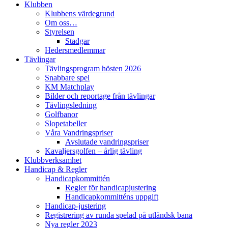
Klubben
Klubbens värdegrund
Om oss…
Styrelsen
Stadgar
Hedersmedlemmar
Tävlingar
Tävlingsprogram hösten 2026
Snabbare spel
KM Matchplay
Bilder och reportage från tävlingar
Tävlingsledning
Golfbanor
Slopetabeller
Våra Vandringspriser
Avslutade vandringspriser
Kavaljersgolfen – årlig tävling
Klubbverksamhet
Handicap & Regler
Handicapkommittén
Regler för handicapjustering
Handicapkommitténs uppgift
Handicap-justering
Registrering av runda spelad på utländsk bana
Nya regler 2023