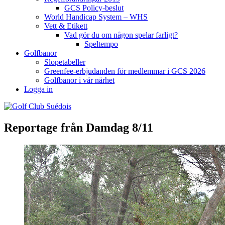
GCS Policy-beslut
World Handicap System – WHS
Vett & Etikett
Vad gör du om någon spelar farligt?
Speltempo
Golfbanor
Slopetabeller
Greenfee-erbjudanden för medlemmar i GCS 2026
Golfbanor i vår närhet
Logga in
Reportage från Damdag 8/11