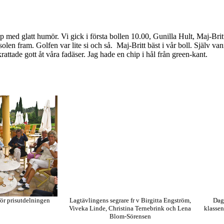
 med glatt humör. Vi gick i första bollen 10.00, Gunilla Hult, Maj-Br
 solen fram. Golfen var lite si och så. Maj-Britt bäst i vår boll. Själv va
attade gott åt våra fadäser. Jag hade en chip i hål från green-kant.
ör prisutdelningen
Lagtävlingens segrare fr v Birgitta Engström,
Dage
Viveka Linde, Christina Ternebrink och Lena
klassen
Blom-Sörensen