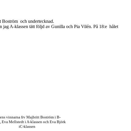
itt Boström och undertecknad.
nn jag A-klassen tätt följd av Gunilla och Pia Vilén. På 18:e hålet
ns vinnarna frv Majbritt Boström i B-
, Eva Mellstedt i A-klassen och Eva Björk
iC-klassen