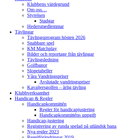
Klubbens värdegrund
Om oss…
Styrelsen
Stadgar
Hedersmedlemmar
Tävlingar
Tävlingsprogram hösten 2026
Snabbare spel
KM Matchplay
Bilder och reportage från tävlingar
Tävlingsledning
Golfbanor
Slopetabeller
Våra Vandringspriser
Avslutade vandringspriser
Kavaljersgolfen – årlig tävling
Klubbverksamhet
Handicap & Regler
Handicapkommittén
Regler för handicapjustering
Handicapkommitténs uppgift
Handicap-justering
Registrering av runda spelad på utländsk bana
Nya regler 2023
Regelförändringar 2019