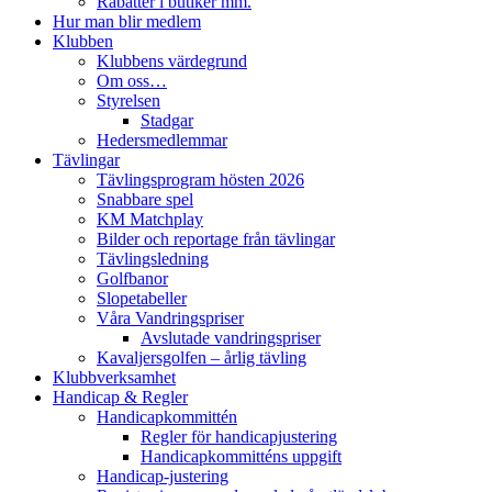
Rabatter i butiker mm.
Hur man blir medlem
Klubben
Klubbens värdegrund
Om oss…
Styrelsen
Stadgar
Hedersmedlemmar
Tävlingar
Tävlingsprogram hösten 2026
Snabbare spel
KM Matchplay
Bilder och reportage från tävlingar
Tävlingsledning
Golfbanor
Slopetabeller
Våra Vandringspriser
Avslutade vandringspriser
Kavaljersgolfen – årlig tävling
Klubbverksamhet
Handicap & Regler
Handicapkommittén
Regler för handicapjustering
Handicapkommitténs uppgift
Handicap-justering