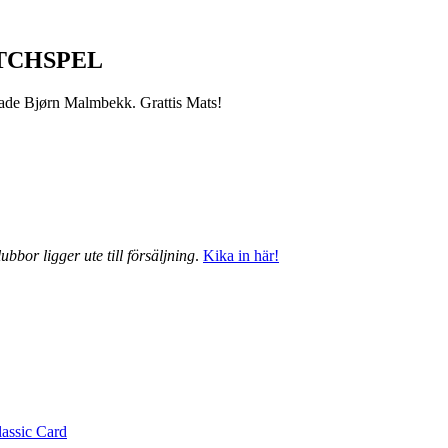
TCHSPEL
grade Bjørn Malmbekk. Grattis Mats!
ubbor ligger ute till försäljning
.
Kika in här!
lassic Card