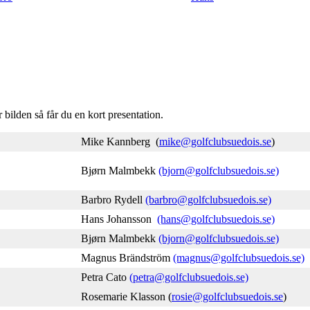
bilden så får du en kort presentation.
Mike Kannberg (
mike@golfclubsuedois.se
)
Bjørn Malmbekk
(bjorn@golfclubsuedois.se)
Barbro Rydell
(barbro@golfclubsuedois.se)
Hans Johansson
(hans@golfclubsuedois.se)
Bjørn Malmbekk
(bjorn@golfclubsuedois.se)
Magnus Brändström
(magnus@golfclubsuedois.se)
Petra Cato
(petra@golfclubsuedois.se)
Rosemarie Klasson (
rosie@golfclubsuedois.se
)