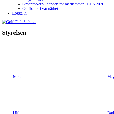
Greenfee-erbjudanden för medlemmar i GCS 2026
Golfbanor i vår närhet
Logga in
Styrelsen
Mike
Mag
Ulf
Bar