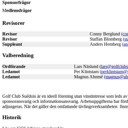
Sponsorfrågor
M
edlemsfrågor
Revisorer
Revisor
Conny Berglund
(co
Revisor
Staffan Blomberg
(s
Suppleant
Anders Hemberg
(a
Valberedning
Ordförande
Lars Näslund (
lars@golfclubs
Ledamot
Per Klintstam
(perklintstam@
Ledamot
Magnus Ahnmé
(magnus@ah
Golf Club Suédois är en ideell förening utan vinstintresse som leds av 
sponsoransvarig och informationsansvarig. Arbetsuppgifterna har förde
adjungeras. När det gäller den omfattande tävlingsverksamheten fin
Historik