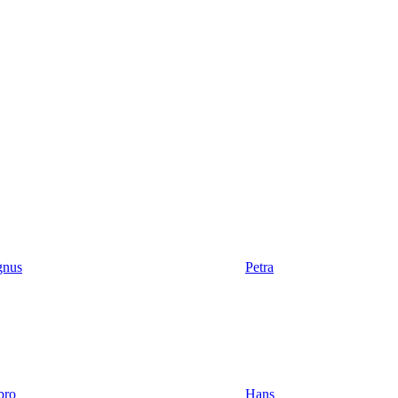
nus
Petra
bro
Hans