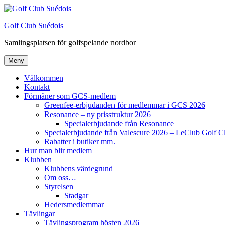
Hoppa
till
Golf Club Suédois
innehåll
Samlingsplatsen för golfspelande nordbor
Meny
Välkommen
Kontakt
Förmåner som GCS-medlem
Greenfee-erbjudanden för medlemmar i GCS 2026
Resonance – ny prisstruktur 2026
Specialerbjudande från Resonance
Specialerbjudande från Valescure 2026 – LeClub Golf C
Rabatter i butiker mm.
Hur man blir medlem
Klubben
Klubbens värdegrund
Om oss…
Styrelsen
Stadgar
Hedersmedlemmar
Tävlingar
Tävlingsprogram hösten 2026