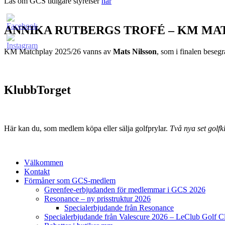
Läs om GCS tidigare styrelser
här
ANNIKA RUTBERGS TROFÉ – KM MA
KM Matchplay 2025/26 vanns av
Mats Nilsson
, som i finalen bese
KlubbTorget
Här kan du, som medlem köpa eller sälja golfprylar.
Två nya set golfkl
Välkommen
Kontakt
Förmåner som GCS-medlem
Greenfee-erbjudanden för medlemmar i GCS 2026
Resonance – ny prisstruktur 2026
Specialerbjudande från Resonance
Specialerbjudande från Valescure 2026 – LeClub Golf C