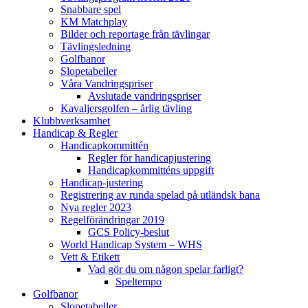
Snabbare spel
KM Matchplay
Bilder och reportage från tävlingar
Tävlingsledning
Golfbanor
Slopetabeller
Våra Vandringspriser
Avslutade vandringspriser
Kavaljersgolfen – årlig tävling
Klubbverksamhet
Handicap & Regler
Handicapkommittén
Regler för handicapjustering
Handicapkommitténs uppgift
Handicap-justering
Registrering av runda spelad på utländsk bana
Nya regler 2023
Regelförändringar 2019
GCS Policy-beslut
World Handicap System – WHS
Vett & Etikett
Vad gör du om någon spelar farligt?
Speltempo
Golfbanor
Slopetabeller