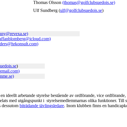
Thomas Olsson
(thomas@golfclubsuedois.se)
Ulf Sundberg (
ulf@golfclubsuedois.se
)
nny@revexa.se)
taffanblomberg@icloud.com)
nders@hrkonsult.com)
uedois.se
)
gmail.com)
nme.se)
en ideellt arbetande styrelse bestående av ordförande, vice ordförande, 
lats med utgångspunkt i styrelsemedlemmarnas olika funktioner. Till sty
ns dessutom
biträdande tävlingsledare
. Inom klubben finns en handicapko