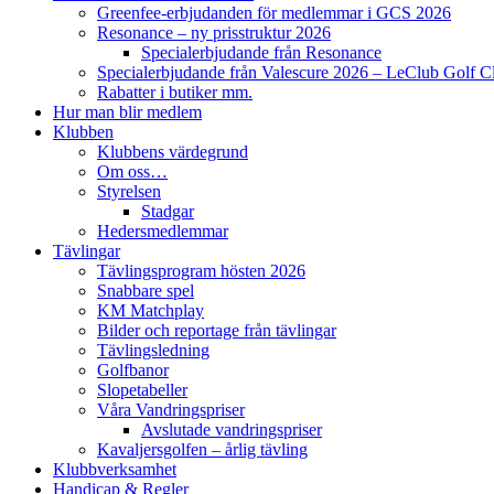
Greenfee-erbjudanden för medlemmar i GCS 2026
Resonance – ny prisstruktur 2026
Specialerbjudande från Resonance
Specialerbjudande från Valescure 2026 – LeClub Golf C
Rabatter i butiker mm.
Hur man blir medlem
Klubben
Klubbens värdegrund
Om oss…
Styrelsen
Stadgar
Hedersmedlemmar
Tävlingar
Tävlingsprogram hösten 2026
Snabbare spel
KM Matchplay
Bilder och reportage från tävlingar
Tävlingsledning
Golfbanor
Slopetabeller
Våra Vandringspriser
Avslutade vandringspriser
Kavaljersgolfen – årlig tävling
Klubbverksamhet
Handicap & Regler