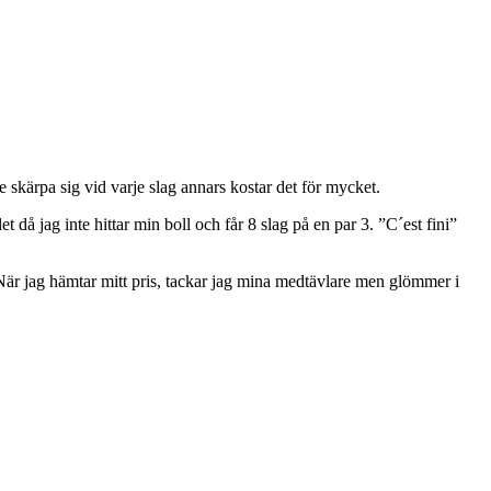
te skärpa sig vid varje slag annars kostar det för mycket.
t då jag inte hittar min boll och får 8 slag på en par 3. ”C´est fini”
När jag hämtar mitt pris, tackar jag mina medtävlare men glömmer i