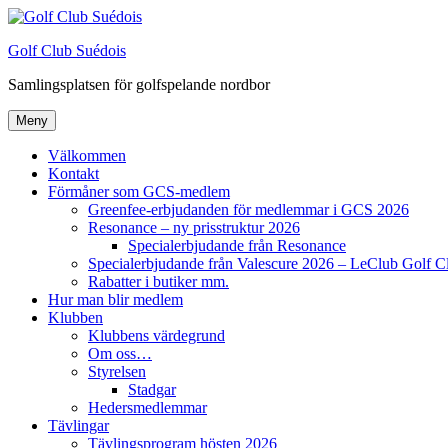
Hoppa
till
Golf Club Suédois
innehåll
Samlingsplatsen för golfspelande nordbor
Meny
Välkommen
Kontakt
Förmåner som GCS-medlem
Greenfee-erbjudanden för medlemmar i GCS 2026
Resonance – ny prisstruktur 2026
Specialerbjudande från Resonance
Specialerbjudande från Valescure 2026 – LeClub Golf C
Rabatter i butiker mm.
Hur man blir medlem
Klubben
Klubbens värdegrund
Om oss…
Styrelsen
Stadgar
Hedersmedlemmar
Tävlingar
Tävlingsprogram hösten 2026