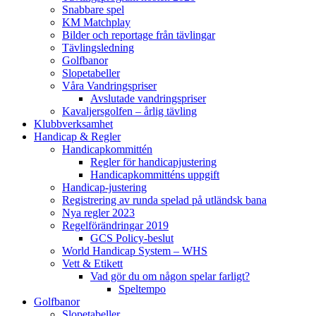
Snabbare spel
KM Matchplay
Bilder och reportage från tävlingar
Tävlingsledning
Golfbanor
Slopetabeller
Våra Vandringspriser
Avslutade vandringspriser
Kavaljersgolfen – årlig tävling
Klubbverksamhet
Handicap & Regler
Handicapkommittén
Regler för handicapjustering
Handicapkommitténs uppgift
Handicap-justering
Registrering av runda spelad på utländsk bana
Nya regler 2023
Regelförändringar 2019
GCS Policy-beslut
World Handicap System – WHS
Vett & Etikett
Vad gör du om någon spelar farligt?
Speltempo
Golfbanor
Slopetabeller