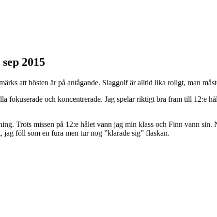
 sep 2015
märks att hösten är på antågande. Slaggolf är alltid lika roligt, man mås
a fokuserade och koncentrerade. Jag spelar riktigt bra fram till 12:e håle
ing. Trots missen på 12:e hålet vann jag min klass och Finn vann sin. 
t, jag föll som en fura men tur nog ”klarade sig” flaskan.