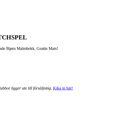
TCHSPEL
grade Bjørn Malmbekk. Grattis Mats!
ubbor ligger ute till försäljning
.
Kika in här!