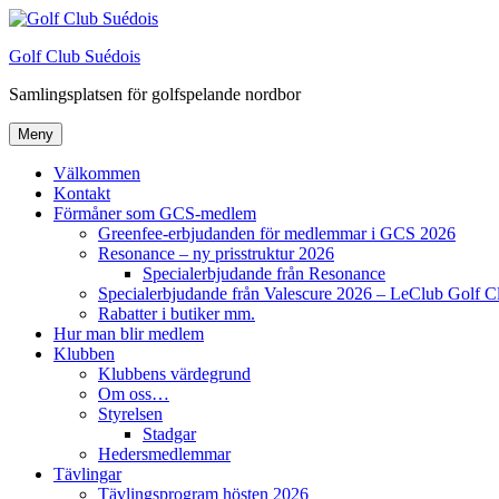
Hoppa
till
Golf Club Suédois
innehåll
Samlingsplatsen för golfspelande nordbor
Meny
Välkommen
Kontakt
Förmåner som GCS-medlem
Greenfee-erbjudanden för medlemmar i GCS 2026
Resonance – ny prisstruktur 2026
Specialerbjudande från Resonance
Specialerbjudande från Valescure 2026 – LeClub Golf C
Rabatter i butiker mm.
Hur man blir medlem
Klubben
Klubbens värdegrund
Om oss…
Styrelsen
Stadgar
Hedersmedlemmar
Tävlingar
Tävlingsprogram hösten 2026