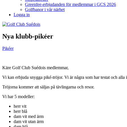
Greenfee-erbjudanden för medlemmar i GCS 2026
Golfbanor i vår närhet
Logga in
Nya klubb-pikéer
Pikéer
Käre Golf Club Suédois medlemmar,
Vi kan erbjuda snygga piké-tröjor. Vi är några som har testat och alla 
Tröjorna kommer att säljas på tävlingarna och resor.
Vi har 5 modeller:
herr vit
herr blå
dam vit med ärm
dam vit utan ärm
dam blå