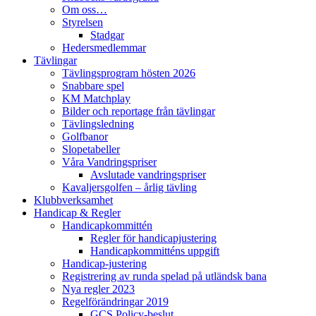
Om oss…
Styrelsen
Stadgar
Hedersmedlemmar
Tävlingar
Tävlingsprogram hösten 2026
Snabbare spel
KM Matchplay
Bilder och reportage från tävlingar
Tävlingsledning
Golfbanor
Slopetabeller
Våra Vandringspriser
Avslutade vandringspriser
Kavaljersgolfen – årlig tävling
Klubbverksamhet
Handicap & Regler
Handicapkommittén
Regler för handicapjustering
Handicapkommitténs uppgift
Handicap-justering
Registrering av runda spelad på utländsk bana
Nya regler 2023
Regelförändringar 2019
GCS Policy-beslut