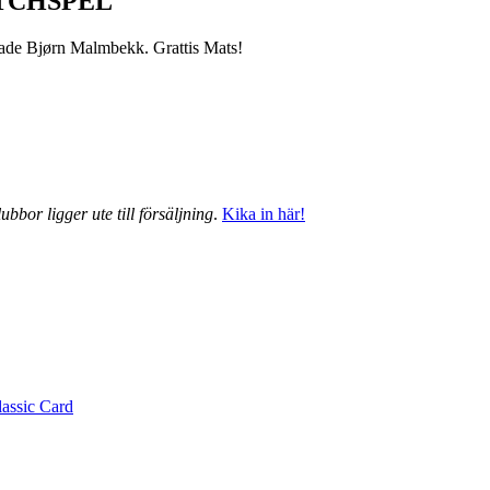
TCHSPEL
grade Bjørn Malmbekk. Grattis Mats!
ubbor ligger ute till försäljning
.
Kika in här!
lassic Card