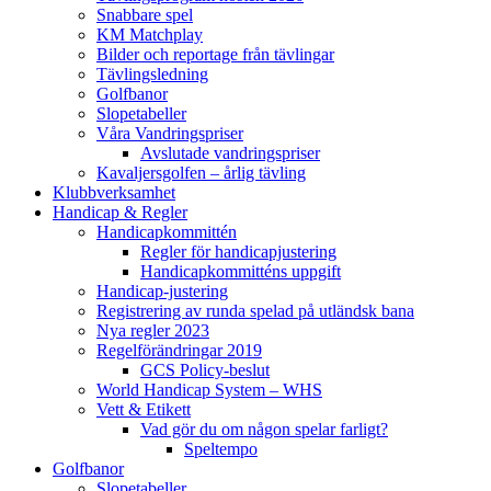
Snabbare spel
KM Matchplay
Bilder och reportage från tävlingar
Tävlingsledning
Golfbanor
Slopetabeller
Våra Vandringspriser
Avslutade vandringspriser
Kavaljersgolfen – årlig tävling
Klubbverksamhet
Handicap & Regler
Handicapkommittén
Regler för handicapjustering
Handicapkommitténs uppgift
Handicap-justering
Registrering av runda spelad på utländsk bana
Nya regler 2023
Regelförändringar 2019
GCS Policy-beslut
World Handicap System – WHS
Vett & Etikett
Vad gör du om någon spelar farligt?
Speltempo
Golfbanor
Slopetabeller