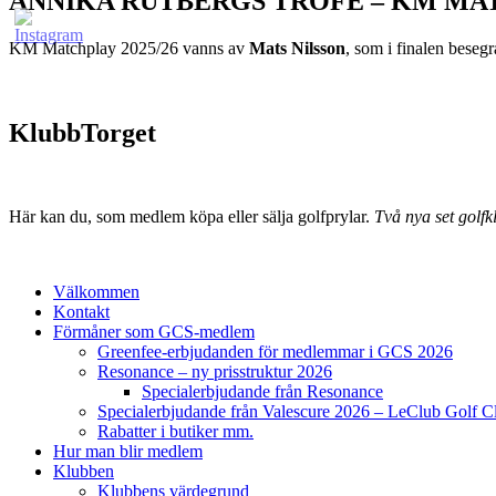
ANNIKA RUTBERGS TROFÉ – KM MA
KM Matchplay 2025/26 vanns av
Mats Nilsson
, som i finalen bese
KlubbTorget
Här kan du, som medlem köpa eller sälja golfprylar.
Två nya set golfkl
Välkommen
Kontakt
Förmåner som GCS-medlem
Greenfee-erbjudanden för medlemmar i GCS 2026
Resonance – ny prisstruktur 2026
Specialerbjudande från Resonance
Specialerbjudande från Valescure 2026 – LeClub Golf C
Rabatter i butiker mm.
Hur man blir medlem
Klubben
Klubbens värdegrund