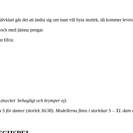
älvklart går det att ändra sig om man vill byta storlek, då kommer leveran
nt och med jämna pengar.
t €8/st.
 (mycket
behagligt och krymper ej).
h S för damer (storlek 36/38). Modellerna finns i storlekar S – XL dam