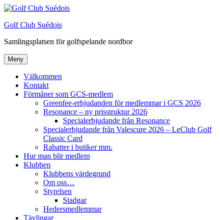
Hoppa
till
Golf Club Suédois
innehåll
Samlingsplatsen för golfspelande nordbor
Meny
Välkommen
Kontakt
Förmåner som GCS-medlem
Greenfee-erbjudanden för medlemmar i GCS 2026
Resonance – ny prisstruktur 2026
Specialerbjudande från Resonance
Specialerbjudande från Valescure 2026 – LeClub Golf
Classic Card
Rabatter i butiker mm.
Hur man blir medlem
Klubben
Klubbens värdegrund
Om oss…
Styrelsen
Stadgar
Hedersmedlemmar
Tävlingar