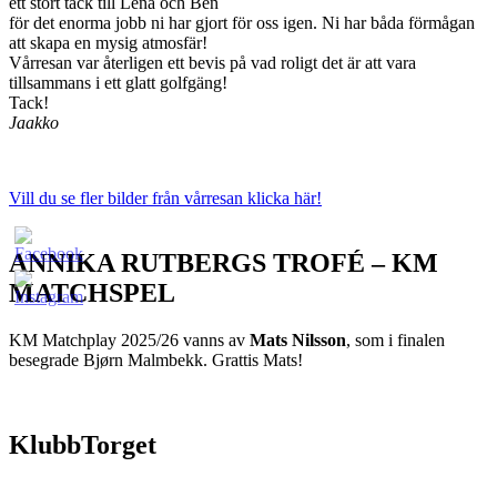
ett stort tack till Lena och Ben
för det enorma jobb ni har gjort för oss igen. Ni har båda förmågan
att skapa en mysig atmosfär!
Vårresan var återligen ett bevis på vad roligt det är att vara
tillsammans i ett glatt golfgäng!
Tack!
Jaakko
Vill du se fler bilder från vårresan klicka här!
ANNIKA RUTBERGS TROFÉ – KM
MATCHSPEL
KM Matchplay 2025/26 vanns av
Mats Nilsson
, som i finalen
besegrade Bjørn Malmbekk. Grattis Mats!
KlubbTorget