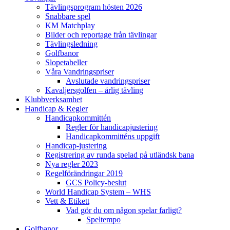
Tävlingsprogram hösten 2026
Snabbare spel
KM Matchplay
Bilder och reportage från tävlingar
Tävlingsledning
Golfbanor
Slopetabeller
Våra Vandringspriser
Avslutade vandringspriser
Kavaljersgolfen – årlig tävling
Klubbverksamhet
Handicap & Regler
Handicapkommittén
Regler för handicapjustering
Handicapkommitténs uppgift
Handicap-justering
Registrering av runda spelad på utländsk bana
Nya regler 2023
Regelförändringar 2019
GCS Policy-beslut
World Handicap System – WHS
Vett & Etikett
Vad gör du om någon spelar farligt?
Speltempo
Golfbanor