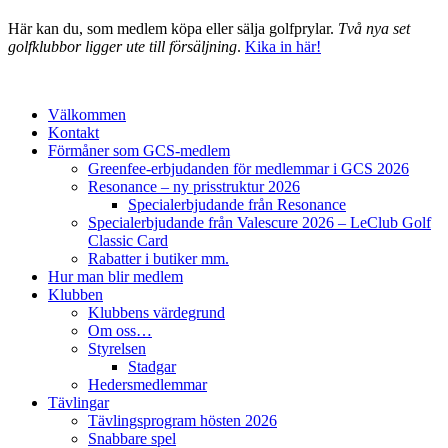
Här kan du, som medlem köpa eller sälja golfprylar.
Två nya set
golfklubbor ligger ute till försäljning
.
Kika in här!
Välkommen
Kontakt
Förmåner som GCS-medlem
Greenfee-erbjudanden för medlemmar i GCS 2026
Resonance – ny prisstruktur 2026
Specialerbjudande från Resonance
Specialerbjudande från Valescure 2026 – LeClub Golf
Classic Card
Rabatter i butiker mm.
Hur man blir medlem
Klubben
Klubbens värdegrund
Om oss…
Styrelsen
Stadgar
Hedersmedlemmar
Tävlingar
Tävlingsprogram hösten 2026
Snabbare spel