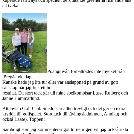
kuperade fairways och speciellt de sluttande greenerna fick ändå alla
att tveka.
Poängnivån förbättrades inte mycket från
föregående dag.
Kanske hade jag lite tur eller var anslappnad på grund av gott
sällskap när jag fick ett bra
resultat. Ett stort tack går till mina spelkompisar Lasse Rutberg och
Janne Hammarlund.
Att tävla i Golf Club Suedois är alltid trevligt och det ger en extra
krydda till golfspelet. Stort tack till tävlingsledningen, Annika( och
också Lasse). Toppen!
Samtidigt som jag kommenterar golfturneringen vill jag också rikta