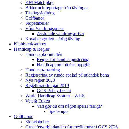
KM Matchplay
Bilder och reportage från tävlingar
Tävlingsledning
Golfbanor
Slopetabeller
Våra Vandringspriser
Avslutade vandringspriser
Kavaljersgolfen – årlig tävling
Klubbverksamhet
Handicap & Regler
Handicapkommittén
Regler för handicapjustering
Handicapkommitténs uppgift
Handicap-justering
Registrering av runda spelad på utländsk bana
Nya regler 2023
Regelförändringar 2019
GCS Policy-beslut
World Handicap System – WHS
Vett & Etikett
Vad gör du om någon spelar farligt?
Speltempo
Golfbanor
Slopetabeller
Greenfee-erbjudanden för medlemmar i GCS 2026