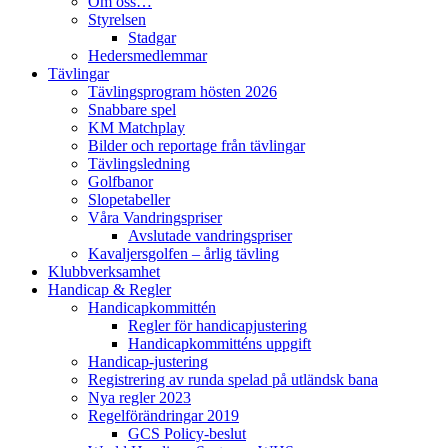
Om oss…
Styrelsen
Stadgar
Hedersmedlemmar
Tävlingar
Tävlingsprogram hösten 2026
Snabbare spel
KM Matchplay
Bilder och reportage från tävlingar
Tävlingsledning
Golfbanor
Slopetabeller
Våra Vandringspriser
Avslutade vandringspriser
Kavaljersgolfen – årlig tävling
Klubbverksamhet
Handicap & Regler
Handicapkommittén
Regler för handicapjustering
Handicapkommitténs uppgift
Handicap-justering
Registrering av runda spelad på utländsk bana
Nya regler 2023
Regelförändringar 2019
GCS Policy-beslut