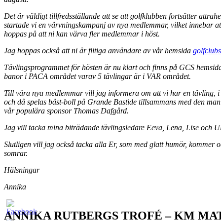
Det är väldigt tillfredsställande att se att golfklubben fortsätter att
startade vi en värvningskampanj av nya medlemmar, vilket innebar 
hoppas på att ni kan värva fler medlemmar i höst.
Jag hoppas också att ni är flitiga användare av vår hemsida
golfclub
Tävlingsprogrammet för hösten är nu klart och finns på GCS hemsida, 
banor i PACA området varav 5 tävlingar är i VAR området.
Till våra nya medlemmar vill jag informera om att vi har en tävling,
och då spelas bäst-boll på Grande Bastide tillsammans med den man 
vår populära sponsor Thomas Dafgård.
Jag vill tacka mina biträdande tävlingsledare Eeva, Lena, Lise och Ul
Slutligen vill jag också tacka alla Er, som med glatt humör, kommer o
somrar.
Hälsningar
Annika
ANNIKA RUTBERGS TROFÉ – KM MA