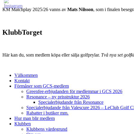
KM Matchplay 2025/26 vanns av
Mats Nilsson
, som i finalen bese
KlubbTorget
Här kan du, som medlem köpa eller sälja golfprylar.
Två nya set golfkl
Välkommen
Kontakt
Förmåner som GCS-medlem
Greenfee-erbjudanden för medlemmar i GCS 2026
Resonance – ny prisstruktur 2026
Specialerbjudande från Resonance
Specialerbjudande från Valescure 2026 – LeClub Golf C
Rabatter i butiker mm.
Hur man blir medlem
Klubben
Klubbens värdegrund