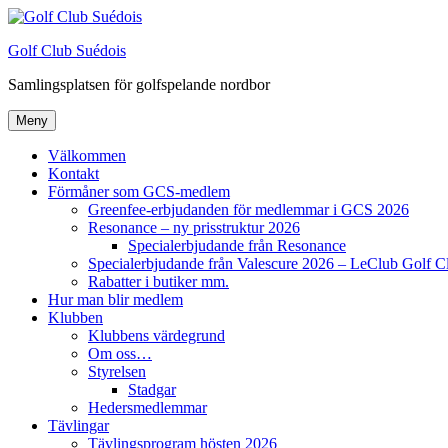
Hoppa
till
Golf Club Suédois
innehåll
Samlingsplatsen för golfspelande nordbor
Meny
Välkommen
Kontakt
Förmåner som GCS-medlem
Greenfee-erbjudanden för medlemmar i GCS 2026
Resonance – ny prisstruktur 2026
Specialerbjudande från Resonance
Specialerbjudande från Valescure 2026 – LeClub Golf C
Rabatter i butiker mm.
Hur man blir medlem
Klubben
Klubbens värdegrund
Om oss…
Styrelsen
Stadgar
Hedersmedlemmar
Tävlingar
Tävlingsprogram hösten 2026