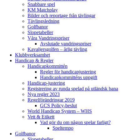
Snabbare spel
KM Matchplay
Bilder och reportage från tävlingar
Tävlingsledning
Golfbanor
Slopetabeller
Våra Vandringspriser
Avslutade vandringspriser
Kavaljersgolfen – årlig tävling
Klubbverksamhet
Handicap & Regler
Handicapkommittén
Regler för handicapjustering
Handicapkommitténs uppgift
Handicap-justering
Registrering av runda spelad på utländsk bana
Nya regler 2023
Regelförändringar 2019
GCS Policy-beslut
World Handicap System – WHS
Vett & Etikett
Vad gör du om någon spelar farligt?
Speltempo
Golfbanor
Slopetabeller