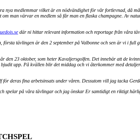
rahera nya medlemmar vilket är en nödvändighet för vår fortlevnad, då må
att om man värvar en medlem så får man en flaska champagne. Av natu
suedois.se
där ni hittar relevant information och reportage från våra täv
första tävlingen är den 2 september på Valbonne och sen är vi i full gå
 i år den 23 oktober, som heter Kavaljersgolfen. Det innebär att de k
bjudit upp. På kvällen blir det middag och vi återkommer med detalje
f för deras fina arbetsinsats under våren. Dessutom vill jag tacka Gerd
ch spelar på våra tävlingar och jag önskar Er samtidigt en riktigt här
TCHSPEL