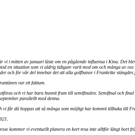
 vi i mitten av januari läste om en pågående influensa i Kina. Det blev 
od en situation som vi aldrig tidigare varit med om och många av oss 
änder och för vår del innebar det att alla golfbanor i Frankrike stängdes
rantänen var ett faktum.
öras och vi har bara hunnit fram till semifinalen. Semifinal och final 
eptember parallellt med denna.
 vi får då hoppas att så många som möjligt har kommit tillbaka till Fr
2021.
sse kommer vi eventuellt planera en kort resa inte alltför långt bort f