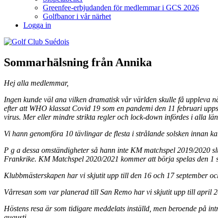
Greenfee-erbjudanden för medlemmar i GCS 2026
Golfbanor i vår närhet
Logga in
Sommarhälsning från Annika
Hej alla medlemmar,
Ingen kunde väl ana vilken dramatisk vår världen skulle få uppleva när
efter att WHO klassat Covid 19 som en pandemi den 11 februari uppst
virus. Mer eller mindre strikta regler och lock-down infördes i alla l
Vi hann genomföra 10 tävlingar de flesta i strålande solsken innan ka
P g a dessa omständigheter så hann inte KM matchspel 2019/2020 slutf
Frankrike. KM Matchspel 2020/2021 kommer att börja spelas den 1 s
Klubbmästerskapen har vi skjutit upp till den 16 och 17 september och
Vårresan som var planerad till San Remo har vi skjutit upp till april 
Höstens resa är som tidigare meddelats inställd, men beroende på intre
augusti.