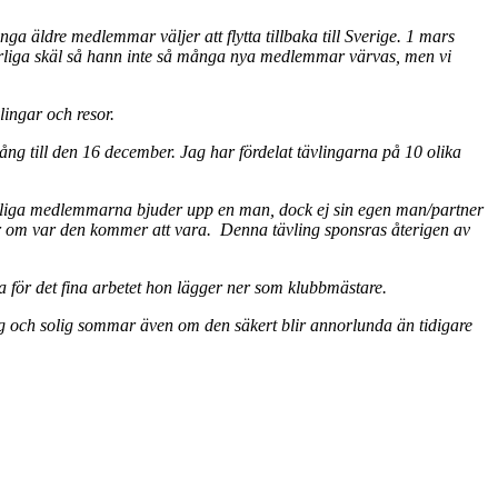
nga äldre medlemmar väljer att flytta tillbaka till Sverige. 1 mars
rliga skäl så hann inte så många nya medlemmar värvas, men vi
lingar och resor.
ng till den 16 december. Jag har fördelat tävlingarna på 10 olika
vinnliga medlemmarna bjuder upp en man, dock ej sin egen man/partner
r om var den kommer att vara. Denna tävling sponsras återigen av
a för det fina arbetet hon lägger ner som klubbmästare.
lig och solig sommar även om den säkert blir annorlunda än tidigare