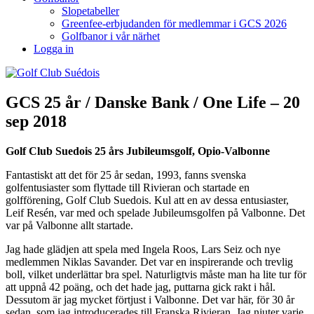
Slopetabeller
Greenfee-erbjudanden för medlemmar i GCS 2026
Golfbanor i vår närhet
Logga in
GCS 25 år / Danske Bank / One Life – 20
sep 2018
Golf Club Suedois 25 års Jubileumsgolf, Opio-Valbonne
Fantastiskt att det för 25 år sedan, 1993, fanns svenska
golfentusiaster som flyttade till Rivieran och startade en
golfförening, Golf Club Suedois. Kul att en av dessa entusiaster,
Leif Resén, var med och spelade Jubileumsgolfen på Valbonne. Det
var på Valbonne allt startade.
Jag hade glädjen att spela med Ingela Roos, Lars Seiz och nye
medlemmen Niklas Savander. Det var en inspirerande och trevlig
boll, vilket underlättar bra spel. Naturligtvis måste man ha lite tur för
att uppnå 42 poäng, och det hade jag, puttarna gick rakt i hål.
Dessutom är jag mycket förtjust i Valbonne. Det var här, för 30 år
sedan, som jag introducerades till Franska Rivieran. Jag njuter varje