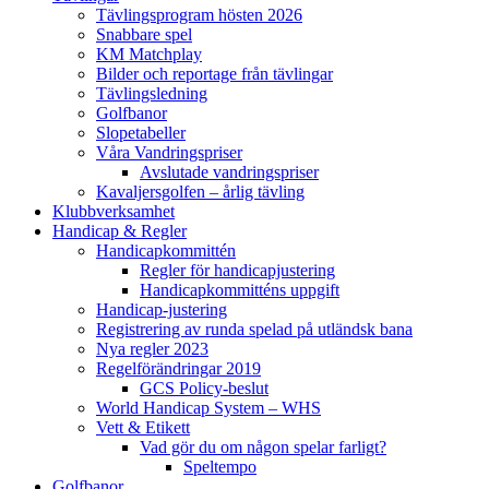
Tävlingsprogram hösten 2026
Snabbare spel
KM Matchplay
Bilder och reportage från tävlingar
Tävlingsledning
Golfbanor
Slopetabeller
Våra Vandringspriser
Avslutade vandringspriser
Kavaljersgolfen – årlig tävling
Klubbverksamhet
Handicap & Regler
Handicapkommittén
Regler för handicapjustering
Handicapkommitténs uppgift
Handicap-justering
Registrering av runda spelad på utländsk bana
Nya regler 2023
Regelförändringar 2019
GCS Policy-beslut
World Handicap System – WHS
Vett & Etikett
Vad gör du om någon spelar farligt?
Speltempo
Golfbanor