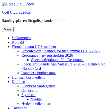
Hoppa
till
Golf Club Suédois
innehåll
Samlingsplatsen för golfspelande nordbor
Meny
Välkommen
Kontakt
Förmåner som GCS-medlem
Greenfee-erbjudanden för medlemmar i GCS 2026
Resonance – ny prisstruktur 2026
Specialerbjudande från Resonance
Specialerbjudande från Valescure 2026 – LeClub Golf
Classic Card
Rabatter i butiker mm.
Hur man blir medlem
Klubben
Klubbens värdegrund
Om oss…
Styrelsen
Stadgar
Hedersmedlemmar
Tävlingar