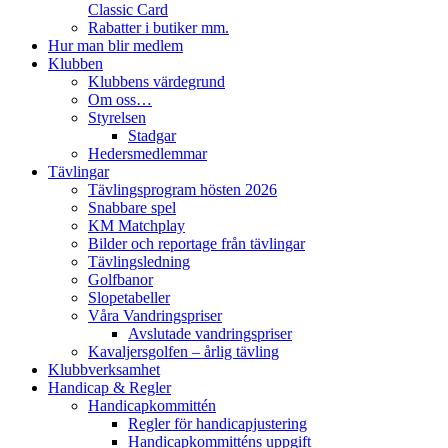
Classic Card
Rabatter i butiker mm.
Hur man blir medlem
Klubben
Klubbens värdegrund
Om oss…
Styrelsen
Stadgar
Hedersmedlemmar
Tävlingar
Tävlingsprogram hösten 2026
Snabbare spel
KM Matchplay
Bilder och reportage från tävlingar
Tävlingsledning
Golfbanor
Slopetabeller
Våra Vandringspriser
Avslutade vandringspriser
Kavaljersgolfen – årlig tävling
Klubbverksamhet
Handicap & Regler
Handicapkommittén
Regler för handicapjustering
Handicapkommitténs uppgift