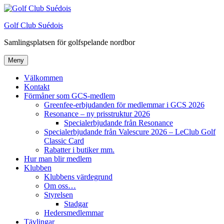
Hoppa
till
Golf Club Suédois
innehåll
Samlingsplatsen för golfspelande nordbor
Meny
Välkommen
Kontakt
Förmåner som GCS-medlem
Greenfee-erbjudanden för medlemmar i GCS 2026
Resonance – ny prisstruktur 2026
Specialerbjudande från Resonance
Specialerbjudande från Valescure 2026 – LeClub Golf
Classic Card
Rabatter i butiker mm.
Hur man blir medlem
Klubben
Klubbens värdegrund
Om oss…
Styrelsen
Stadgar
Hedersmedlemmar
Tävlingar