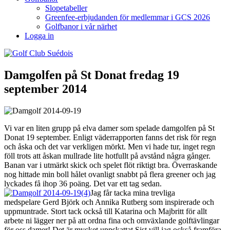
Slopetabeller
Greenfee-erbjudanden för medlemmar i GCS 2026
Golfbanor i vår närhet
Logga in
Damgolfen på St Donat fredag 19
september 2014
Vi var en liten grupp på elva damer som spelade damgolfen på St
Donat 19 september. Enligt väderrapporten fanns det risk för regn
och åska och det var verkligen mörkt. Men vi hade tur, inget regn
föll trots att åskan mullrade lite hotfullt på avstånd några gånger.
Banan var i utmärkt skick och spelet flöt riktigt bra. Överraskande
nog hittade min boll hålet ovanligt snabbt på flera greener och jag
lyckades få ihop 36 poäng. Det var ett tag sedan.
Jag får tacka mina trevliga
medspelare Gerd Björk och Annika Rutberg som inspirerade och
uppmuntrade. Stort tack också till Katarina och Majbritt för allt
arbete ni lägger ner på att ordna fina och omväxlande golftävlingar
för oss damer! Det är mycket uppskattat.Sist vill jag också framföra