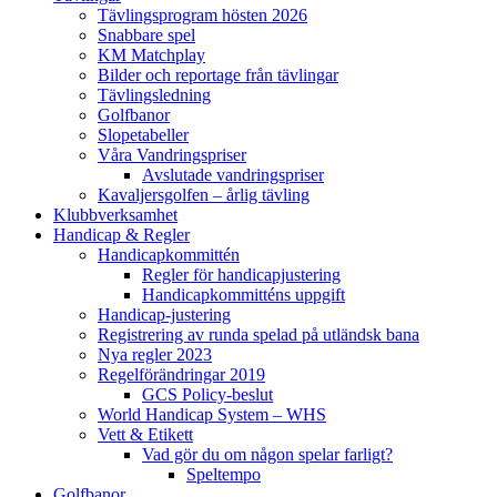
Tävlingsprogram hösten 2026
Snabbare spel
KM Matchplay
Bilder och reportage från tävlingar
Tävlingsledning
Golfbanor
Slopetabeller
Våra Vandringspriser
Avslutade vandringspriser
Kavaljersgolfen – årlig tävling
Klubbverksamhet
Handicap & Regler
Handicapkommittén
Regler för handicapjustering
Handicapkommitténs uppgift
Handicap-justering
Registrering av runda spelad på utländsk bana
Nya regler 2023
Regelförändringar 2019
GCS Policy-beslut
World Handicap System – WHS
Vett & Etikett
Vad gör du om någon spelar farligt?
Speltempo
Golfbanor