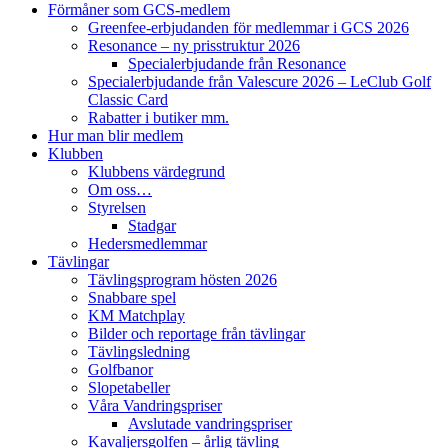
Förmåner som GCS-medlem
Greenfee-erbjudanden för medlemmar i GCS 2026
Resonance – ny prisstruktur 2026
Specialerbjudande från Resonance
Specialerbjudande från Valescure 2026 – LeClub Golf
Classic Card
Rabatter i butiker mm.
Hur man blir medlem
Klubben
Klubbens värdegrund
Om oss…
Styrelsen
Stadgar
Hedersmedlemmar
Tävlingar
Tävlingsprogram hösten 2026
Snabbare spel
KM Matchplay
Bilder och reportage från tävlingar
Tävlingsledning
Golfbanor
Slopetabeller
Våra Vandringspriser
Avslutade vandringspriser
Kavaljersgolfen – årlig tävling