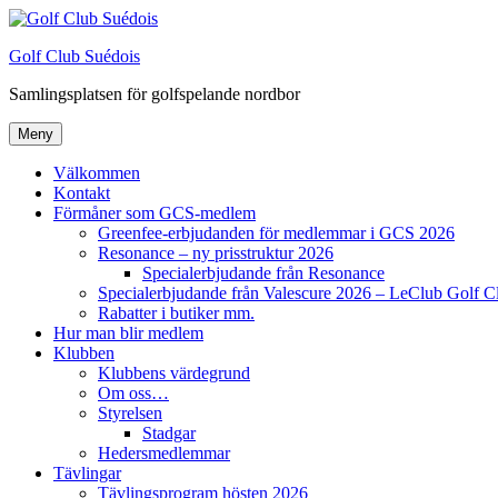
Hoppa
till
Golf Club Suédois
innehåll
Samlingsplatsen för golfspelande nordbor
Meny
Välkommen
Kontakt
Förmåner som GCS-medlem
Greenfee-erbjudanden för medlemmar i GCS 2026
Resonance – ny prisstruktur 2026
Specialerbjudande från Resonance
Specialerbjudande från Valescure 2026 – LeClub Golf C
Rabatter i butiker mm.
Hur man blir medlem
Klubben
Klubbens värdegrund
Om oss…
Styrelsen
Stadgar
Hedersmedlemmar
Tävlingar
Tävlingsprogram hösten 2026