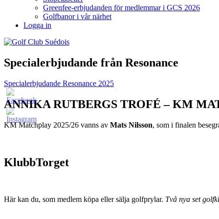
Greenfee-erbjudanden för medlemmar i GCS 2026
Golfbanor i vår närhet
Logga in
Specialerbjudande från Resonance
Specialerbjudande Resonance 2025
ANNIKA RUTBERGS TROFÉ – KM MA
KM Matchplay 2025/26 vanns av
Mats Nilsson
, som i finalen bese
KlubbTorget
Här kan du, som medlem köpa eller sälja golfprylar.
Två nya set golfkl