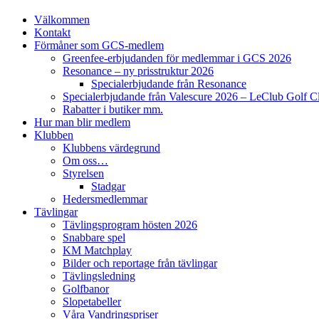
Välkommen
Kontakt
Förmåner som GCS-medlem
Greenfee-erbjudanden för medlemmar i GCS 2026
Resonance – ny prisstruktur 2026
Specialerbjudande från Resonance
Specialerbjudande från Valescure 2026 – LeClub Golf C
Rabatter i butiker mm.
Hur man blir medlem
Klubben
Klubbens värdegrund
Om oss…
Styrelsen
Stadgar
Hedersmedlemmar
Tävlingar
Tävlingsprogram hösten 2026
Snabbare spel
KM Matchplay
Bilder och reportage från tävlingar
Tävlingsledning
Golfbanor
Slopetabeller
Våra Vandringspriser