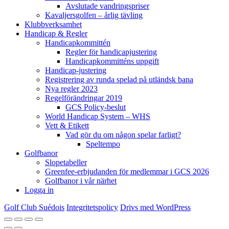
Avslutade vandringspriser
Kavaljersgolfen – årlig tävling
Klubbverksamhet
Handicap & Regler
Handicapkommittén
Regler för handicapjustering
Handicapkommitténs uppgift
Handicap-justering
Registrering av runda spelad på utländsk bana
Nya regler 2023
Regelförändringar 2019
GCS Policy-beslut
World Handicap System – WHS
Vett & Etikett
Vad gör du om någon spelar farligt?
Speltempo
Golfbanor
Slopetabeller
Greenfee-erbjudanden för medlemmar i GCS 2026
Golfbanor i vår närhet
Logga in
Golf Club Suédois
Integritetspolicy
Drivs med WordPress