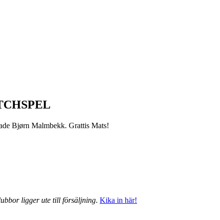
TCHSPEL
grade Bjørn Malmbekk. Grattis Mats!
ubbor ligger ute till försäljning
.
Kika in här!