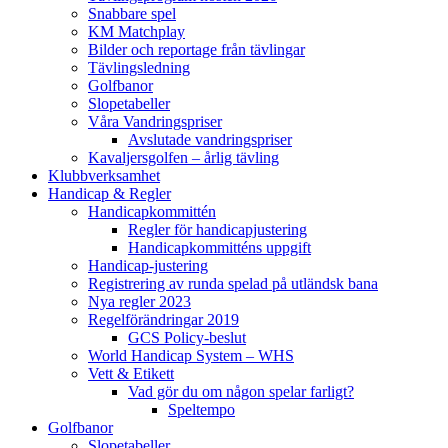
Snabbare spel
KM Matchplay
Bilder och reportage från tävlingar
Tävlingsledning
Golfbanor
Slopetabeller
Våra Vandringspriser
Avslutade vandringspriser
Kavaljersgolfen – årlig tävling
Klubbverksamhet
Handicap & Regler
Handicapkommittén
Regler för handicapjustering
Handicapkommitténs uppgift
Handicap-justering
Registrering av runda spelad på utländsk bana
Nya regler 2023
Regelförändringar 2019
GCS Policy-beslut
World Handicap System – WHS
Vett & Etikett
Vad gör du om någon spelar farligt?
Speltempo
Golfbanor
Slopetabeller