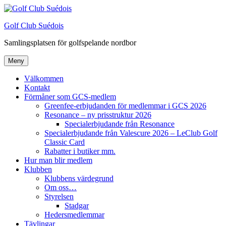
Hoppa
till
Golf Club Suédois
innehåll
Samlingsplatsen för golfspelande nordbor
Meny
Välkommen
Kontakt
Förmåner som GCS-medlem
Greenfee-erbjudanden för medlemmar i GCS 2026
Resonance – ny prisstruktur 2026
Specialerbjudande från Resonance
Specialerbjudande från Valescure 2026 – LeClub Golf
Classic Card
Rabatter i butiker mm.
Hur man blir medlem
Klubben
Klubbens värdegrund
Om oss…
Styrelsen
Stadgar
Hedersmedlemmar
Tävlingar