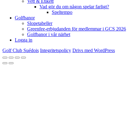
Vett & Etikett
Vad gör du om någon spelar farligt?
Speltempo
Golfbanor
Slopetabeller
Greenfee-erbjudanden för medlemmar i GCS 2026
Golfbanor i vår närhet
Logga in
Golf Club Suédois
Integritetspolicy
Drivs med WordPress