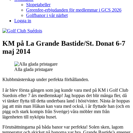
Slopetabeller
Greenfee-erbjudanden för medlemmar i GCS 2026
Golfbanor i vår närhet
Logga in
KM på La Grande Bastide/St. Donat 6-7
maj 2014
Alla glada pristagare
Klubbmästerskap under perfekta förhållanden.
I år blev första gången som jag kunde vara med på KM i Golf Club
Suedois efter 7 års medlemskap! Jag hoppas det blir många fler, då
vi tänker flytta till detta underbara land i höst/vinter. Nästa år hoppas
jag att min man Håkan kan vara med också, i år flyttade han (och en
pigg och stark kompis från Sverige) våra möbler mm från
lägenheten till nyköpta huset.
Förutsättningarna på båda banor var perfekta! Solen sken, lagom
temperatur och skicket på banorna var bra. Grande Bastide’s greener