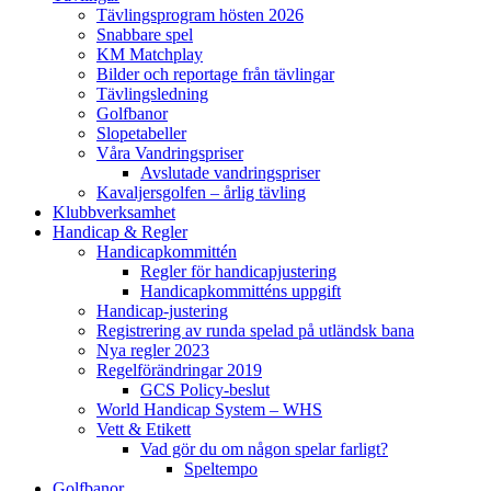
Tävlingsprogram hösten 2026
Snabbare spel
KM Matchplay
Bilder och reportage från tävlingar
Tävlingsledning
Golfbanor
Slopetabeller
Våra Vandringspriser
Avslutade vandringspriser
Kavaljersgolfen – årlig tävling
Klubbverksamhet
Handicap & Regler
Handicapkommittén
Regler för handicapjustering
Handicapkommitténs uppgift
Handicap-justering
Registrering av runda spelad på utländsk bana
Nya regler 2023
Regelförändringar 2019
GCS Policy-beslut
World Handicap System – WHS
Vett & Etikett
Vad gör du om någon spelar farligt?
Speltempo
Golfbanor