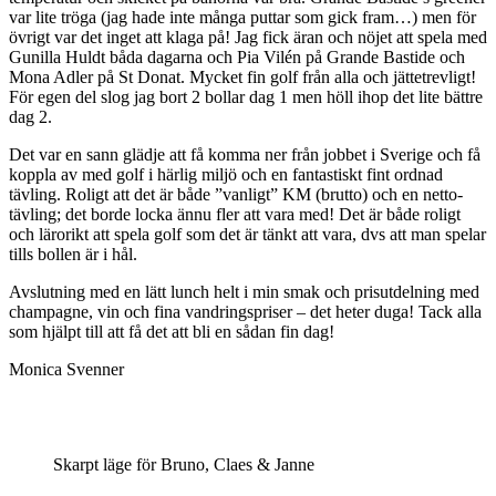
var lite tröga (jag hade inte många puttar som gick fram…) men för
övrigt var det inget att klaga på! Jag fick äran och nöjet att spela med
Gunilla Huldt båda dagarna och Pia Vilén på Grande Bastide och
Mona Adler på St Donat. Mycket fin golf från alla och jättetrevligt!
För egen del slog jag bort 2 bollar dag 1 men höll ihop det lite bättre
dag 2.
Det var en sann glädje att få komma ner från jobbet i Sverige och få
koppla av med golf i härlig miljö och en fantastiskt fint ordnad
tävling. Roligt att det är både ”vanligt” KM (brutto) och en netto-
tävling; det borde locka ännu fler att vara med! Det är både roligt
och lärorikt att spela golf som det är tänkt att vara, dvs att man spelar
tills bollen är i hål.
Avslutning med en lätt lunch helt i min smak och prisutdelning med
champagne, vin och fina vandringspriser – det heter duga! Tack alla
som hjälpt till att få det att bli en sådan fin dag!
Monica Svenner
Skarpt läge för Bruno, Claes & Janne