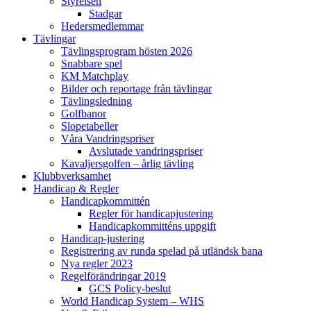
Styrelsen
Stadgar
Hedersmedlemmar
Tävlingar
Tävlingsprogram hösten 2026
Snabbare spel
KM Matchplay
Bilder och reportage från tävlingar
Tävlingsledning
Golfbanor
Slopetabeller
Våra Vandringspriser
Avslutade vandringspriser
Kavaljersgolfen – årlig tävling
Klubbverksamhet
Handicap & Regler
Handicapkommittén
Regler för handicapjustering
Handicapkommitténs uppgift
Handicap-justering
Registrering av runda spelad på utländsk bana
Nya regler 2023
Regelförändringar 2019
GCS Policy-beslut
World Handicap System – WHS