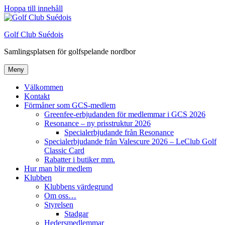
Hoppa till innehåll
Golf Club Suédois
Samlingsplatsen för golfspelande nordbor
Meny
Välkommen
Kontakt
Förmåner som GCS-medlem
Greenfee-erbjudanden för medlemmar i GCS 2026
Resonance – ny prisstruktur 2026
Specialerbjudande från Resonance
Specialerbjudande från Valescure 2026 – LeClub Golf
Classic Card
Rabatter i butiker mm.
Hur man blir medlem
Klubben
Klubbens värdegrund
Om oss…
Styrelsen
Stadgar
Hedersmedlemmar