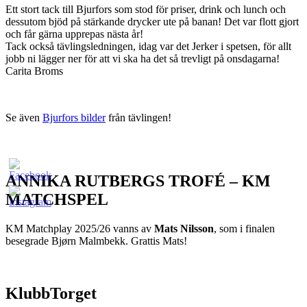
Ett stort tack till Bjurfors som stod för priser, drink och lunch och
dessutom bjöd på stärkande drycker ute på banan! Det var flott gjort
och får gärna upprepas nästa år!
Tack också tävlingsledningen, idag var det Jerker i spetsen, för allt
jobb ni lägger ner för att vi ska ha det så trevligt på onsdagarna!
Carita Broms
Se även
Bjurfors bilder
från tävlingen!
ANNIKA RUTBERGS TROFÉ – KM
MATCHSPEL
KM Matchplay 2025/26 vanns av
Mats Nilsson
, som i finalen
besegrade Bjørn Malmbekk. Grattis Mats!
KlubbTorget