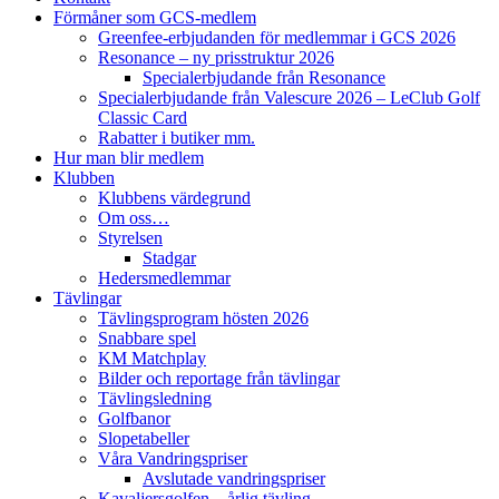
Förmåner som GCS-medlem
Greenfee-erbjudanden för medlemmar i GCS 2026
Resonance – ny prisstruktur 2026
Specialerbjudande från Resonance
Specialerbjudande från Valescure 2026 – LeClub Golf
Classic Card
Rabatter i butiker mm.
Hur man blir medlem
Klubben
Klubbens värdegrund
Om oss…
Styrelsen
Stadgar
Hedersmedlemmar
Tävlingar
Tävlingsprogram hösten 2026
Snabbare spel
KM Matchplay
Bilder och reportage från tävlingar
Tävlingsledning
Golfbanor
Slopetabeller
Våra Vandringspriser
Avslutade vandringspriser
Kavaljersgolfen – årlig tävling