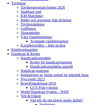
Tävlingar
Tävlingsprogram hösten 2026
Snabbare spel
KM Matchplay
Bilder och reportage från tävlingar
Tävlingsledning
Golfbanor
Slopetabeller
Våra Vandringspriser
Avslutade vandringspriser
Kavaljersgolfen – årlig tävling
Klubbverksamhet
Handicap & Regler
Handicapkommittén
Regler för handicapjustering
Handicapkommitténs uppgift
Handicap-justering
Registrering av runda spelad på utländsk bana
Nya regler 2023
Regelförändringar 2019
GCS Policy-beslut
World Handicap System – WHS
Vett & Etikett
Vad gör du om någon spelar farligt?
Speltempo