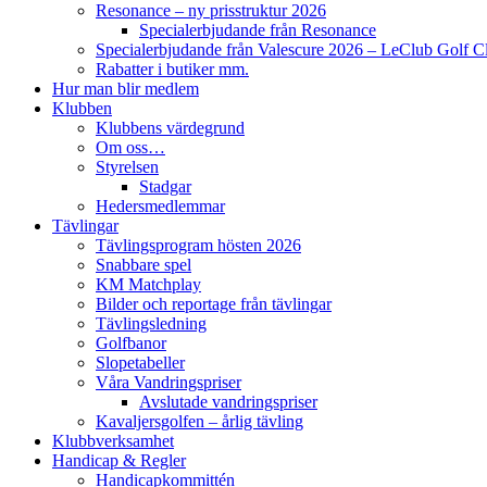
Resonance – ny prisstruktur 2026
Specialerbjudande från Resonance
Specialerbjudande från Valescure 2026 – LeClub Golf C
Rabatter i butiker mm.
Hur man blir medlem
Klubben
Klubbens värdegrund
Om oss…
Styrelsen
Stadgar
Hedersmedlemmar
Tävlingar
Tävlingsprogram hösten 2026
Snabbare spel
KM Matchplay
Bilder och reportage från tävlingar
Tävlingsledning
Golfbanor
Slopetabeller
Våra Vandringspriser
Avslutade vandringspriser
Kavaljersgolfen – årlig tävling
Klubbverksamhet
Handicap & Regler
Handicapkommittén