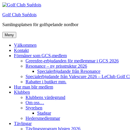
Hoppa
till
Golf Club Suédois
innehåll
Samlingsplatsen för golfspelande nordbor
Meny
Välkommen
Kontakt
Förmåner som GCS-medlem
Greenfee-erbjudanden för medlemmar i GCS 2026
Resonance – ny prisstruktur 2026
Specialerbjudande från Resonance
Specialerbjudande från Valescure 2026 – LeClub Golf C
Rabatter i butiker mm.
Hur man blir medlem
Klubben
Klubbens värdegrund
Om oss…
Styrelsen
Stadgar
Hedersmedlemmar
Tävlingar
Tävlingsprogram hösten 2026