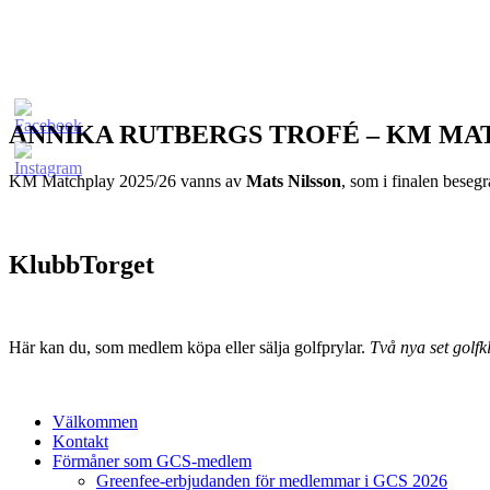
ANNIKA RUTBERGS TROFÉ – KM MA
KM Matchplay 2025/26 vanns av
Mats Nilsson
, som i finalen bese
KlubbTorget
Här kan du, som medlem köpa eller sälja golfprylar.
Två nya set golfkl
Välkommen
Kontakt
Förmåner som GCS-medlem
Greenfee-erbjudanden för medlemmar i GCS 2026