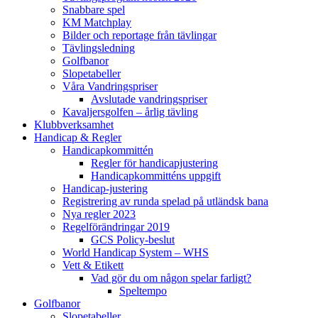
Snabbare spel
KM Matchplay
Bilder och reportage från tävlingar
Tävlingsledning
Golfbanor
Slopetabeller
Våra Vandringspriser
Avslutade vandringspriser
Kavaljersgolfen – årlig tävling
Klubbverksamhet
Handicap & Regler
Handicapkommittén
Regler för handicapjustering
Handicapkommitténs uppgift
Handicap-justering
Registrering av runda spelad på utländsk bana
Nya regler 2023
Regelförändringar 2019
GCS Policy-beslut
World Handicap System – WHS
Vett & Etikett
Vad gör du om någon spelar farligt?
Speltempo
Golfbanor
Slopetabeller