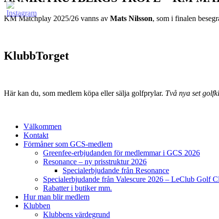
KM Matchplay 2025/26 vanns av
Mats Nilsson
, som i finalen bese
KlubbTorget
Här kan du, som medlem köpa eller sälja golfprylar.
Två nya set golfkl
Välkommen
Kontakt
Förmåner som GCS-medlem
Greenfee-erbjudanden för medlemmar i GCS 2026
Resonance – ny prisstruktur 2026
Specialerbjudande från Resonance
Specialerbjudande från Valescure 2026 – LeClub Golf C
Rabatter i butiker mm.
Hur man blir medlem
Klubben
Klubbens värdegrund