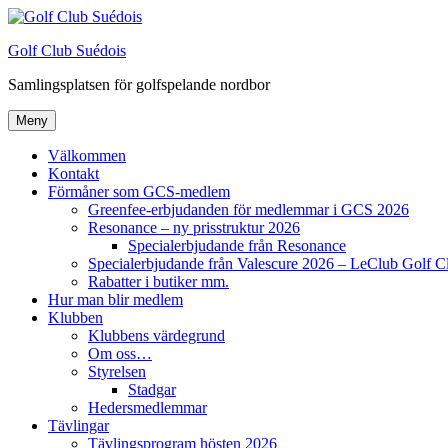
Hoppa
till
Golf Club Suédois
innehåll
Samlingsplatsen för golfspelande nordbor
Meny
Välkommen
Kontakt
Förmåner som GCS-medlem
Greenfee-erbjudanden för medlemmar i GCS 2026
Resonance – ny prisstruktur 2026
Specialerbjudande från Resonance
Specialerbjudande från Valescure 2026 – LeClub Golf C
Rabatter i butiker mm.
Hur man blir medlem
Klubben
Klubbens värdegrund
Om oss…
Styrelsen
Stadgar
Hedersmedlemmar
Tävlingar
Tävlingsprogram hösten 2026