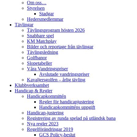
Om oss…
Styrelsen
Stadgar
Hedersmedlemmar
Tävlingar
Tävlingsprogram hösten 2026
Snabbare spel
KM Matchplay
Bilder och reportage från tävlingar
Tävlingsledning
Golfbanor
Slopetabeller
Våra Vandringspriser
Avslutade vandringspriser
Kavaljersgolfen – årlig tävling
Klubbverksamhet
Handicap & Regler
Handicapkommittén
Regler för handicapjustering
Handicapkommitténs uppgift
Handicap-justering
Registrering av runda spelad på utländsk bana
Nya regler 2023
Regelförändringar 2019
GCS Policy-beslut