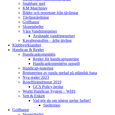
Snabbare spel
KM Matchplay
Bilder och reportage från tävlingar
Tävlingsledning
Golfbanor
Slopetabeller
Våra Vandringspriser
Avslutade vandringspriser
Kavaljersgolfen – årlig tävling
Klubbverksamhet
Handicap & Regler
Handicapkommittén
Regler för handicapjustering
Handicapkommitténs uppgift
Handicap-justering
Registrering av runda spelad på utländsk bana
Nya regler 2023
Regelförändringar 2019
GCS Policy-beslut
World Handicap System – WHS
Vett & Etikett
Vad gör du om någon spelar farligt?
Speltempo
Golfbanor
Slopetabeller