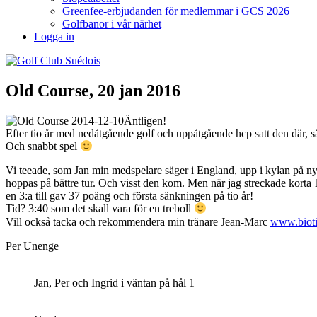
Greenfee-erbjudanden för medlemmar i GCS 2026
Golfbanor i vår närhet
Logga in
Old Course, 20 jan 2016
Äntligen!
Efter tio år med nedåtgående golf och uppåtgående hcp satt den där, s
Och snabbt spel
Vi teeade, som Jan min medspelare säger i England, upp i kylan på nya
hoppas på bättre tur. Och visst den kom. Men när jag streckade korta 16:e
en 3:a till gav 37 poäng och första sänkningen på tio år!
Tid? 3:40 som det skall vara för en treboll
Vill också tacka och rekommendera min tränare Jean-Marc
www.biotif
Per Unenge
Jan, Per och Ingrid i väntan på hål 1