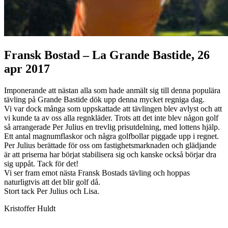
Fransk Bostad – La Grande Bastide, 26
apr 2017
Imponerande att nästan alla som hade anmält sig till denna populära
tävling på Grande Bastide dök upp denna mycket regniga dag.
Vi var dock många som uppskattade att tävlingen blev avlyst och att
vi kunde ta av oss alla regnkläder. Trots att det inte blev någon golf
så arrangerade Per Julius en trevlig prisutdelning, med lottens hjälp.
Ett antal magnumflaskor och några golfbollar piggade upp i regnet.
Per Julius berättade för oss om fastighetsmarknaden och glädjande
är att priserna har börjat stabilisera sig och kanske också börjar dra
sig uppåt. Tack för det!
Vi ser fram emot nästa Fransk Bostads tävling och hoppas
naturligtvis att det blir golf då.
Stort tack Per Julius och Lisa.
Kristoffer Huldt