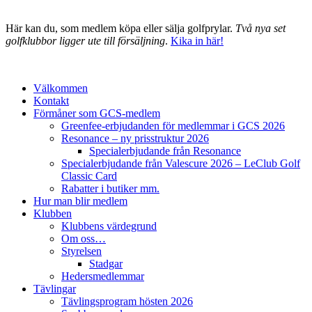
Här kan du, som medlem köpa eller sälja golfprylar.
Två nya set
golfklubbor ligger ute till försäljning
.
Kika in här!
Välkommen
Kontakt
Förmåner som GCS-medlem
Greenfee-erbjudanden för medlemmar i GCS 2026
Resonance – ny prisstruktur 2026
Specialerbjudande från Resonance
Specialerbjudande från Valescure 2026 – LeClub Golf
Classic Card
Rabatter i butiker mm.
Hur man blir medlem
Klubben
Klubbens värdegrund
Om oss…
Styrelsen
Stadgar
Hedersmedlemmar
Tävlingar
Tävlingsprogram hösten 2026