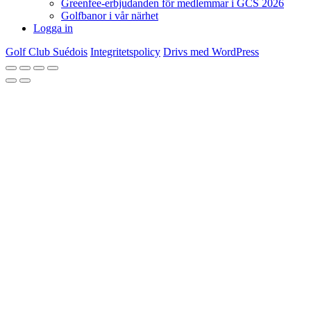
Greenfee-erbjudanden för medlemmar i GCS 2026
Golfbanor i vår närhet
Logga in
Golf Club Suédois
Integritetspolicy
Drivs med WordPress