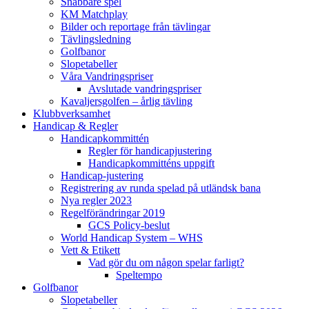
Snabbare spel
KM Matchplay
Bilder och reportage från tävlingar
Tävlingsledning
Golfbanor
Slopetabeller
Våra Vandringspriser
Avslutade vandringspriser
Kavaljersgolfen – årlig tävling
Klubbverksamhet
Handicap & Regler
Handicapkommittén
Regler för handicapjustering
Handicapkommitténs uppgift
Handicap-justering
Registrering av runda spelad på utländsk bana
Nya regler 2023
Regelförändringar 2019
GCS Policy-beslut
World Handicap System – WHS
Vett & Etikett
Vad gör du om någon spelar farligt?
Speltempo
Golfbanor
Slopetabeller