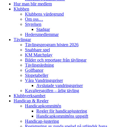
Hur man blir medlem
Klubben
Klubbens värdegrund
Om oss…
Styrelsen
Stadgar
Hedersmedlemmar
Tävlingar
Tävlingsprogram hösten 2026
Snabbare spel
KM Matchplay
Bilder och reportage från tävlingar
Tävlingsledning
Golfbanor
Slopetabeller
Våra Vandringspriser
Avslutade vandringspriser
Kavaljersgolfen – årlig tävling
Klubbverksamhet
Handicap & Regler
Handicapkommittén
Regler för handicapjustering
Handicapkommitténs uppgift
Handicap-justering
Registrering av runda spelad på utländsk bana