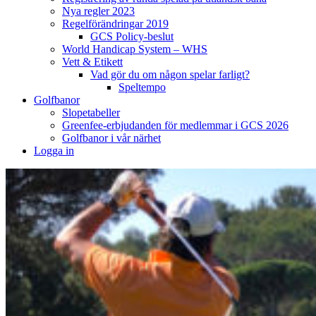
Nya regler 2023
Regelförändringar 2019
GCS Policy-beslut
World Handicap System – WHS
Vett & Etikett
Vad gör du om någon spelar farligt?
Speltempo
Golfbanor
Slopetabeller
Greenfee-erbjudanden för medlemmar i GCS 2026
Golfbanor i vår närhet
Logga in