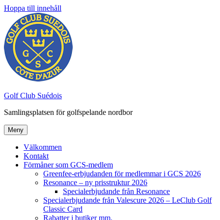
Hoppa till innehåll
Golf Club Suédois
Samlingsplatsen för golfspelande nordbor
Meny
Välkommen
Kontakt
Förmåner som GCS-medlem
Greenfee-erbjudanden för medlemmar i GCS 2026
Resonance – ny prisstruktur 2026
Specialerbjudande från Resonance
Specialerbjudande från Valescure 2026 – LeClub Golf
Classic Card
Rabatter i butiker mm.