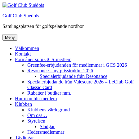
Hoppa
till
Golf Club Suédois
innehåll
Samlingsplatsen för golfspelande nordbor
Meny
Välkommen
Kontakt
Förmåner som GCS-medlem
Greenfee-erbjudanden för medlemmar i GCS 2026
Resonance – ny prisstruktur 2026
Specialerbjudande från Resonance
Specialerbjudande från Valescure 2026 – LeClub Golf
Classic Card
Rabatter i butiker mm.
Hur man blir medlem
Klubben
Klubbens värdegrund
Om oss…
Styrelsen
Stadgar
Hedersmedlemmar
Tävlingar