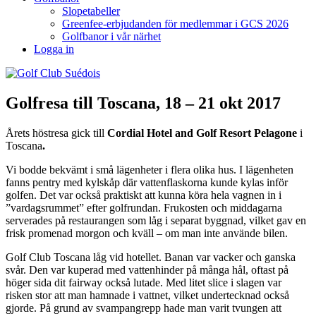
Slopetabeller
Greenfee-erbjudanden för medlemmar i GCS 2026
Golfbanor i vår närhet
Logga in
Golfresa till Toscana, 18 – 21 okt 2017
Årets höstresa gick till
Cordial Hotel and Golf Resort Pelagone
i
Toscana
.
Vi bodde bekvämt i små lägenheter i flera olika hus. I lägenheten
fanns pentry med kylskåp där vattenflaskorna kunde kylas inför
golfen. Det var också praktiskt att kunna köra hela vagnen in i
”vardagsrummet” efter golfrundan. Frukosten och middagarna
serverades på restaurangen som låg i separat byggnad, vilket gav en
frisk promenad morgon och kväll – om man inte använde bilen.
Golf Club Toscana låg vid hotellet. Banan var vacker och ganska
svår. Den var kuperad med vattenhinder på många hål, oftast på
höger sida dit fairway också lutade. Med litet slice i slagen var
risken stor att man hamnade i vattnet, vilket undertecknad också
gjorde. På grund av svampangrepp hade man varit tvungen att