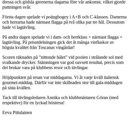
dressa och gödsla greenerna dagarna före vår ankomst, vilket gjorde
puttningen svår.
Första dagen spelade vi poängbogey i A+B och C-klassen. Damerna
och herrarna hade närmast flagga på två olika par tre hål. Dessutom
hade vi lagtävling.
På andra dagen spelade vi i dam- och herrklass + närmast flagga +
lagtävling. På prisutdelningen gick det åt många vinflaskor av
högsta kvalitet från Toscanas vingårdar!
Scoren räknades på ”nittonde hålet” vid poolen i strålande sol med
svalkande drycker. Stämningen var god oavsett resultat, precis som
det brukar vara på klubbens resor och tävlingar.
Höjdpunkten på resan var middagarna. Vi åt varje kväll italiensk
gourmet-middag. Därför var inte skillnaden stor till gala-middagen
på sista kvällen.
Tack till tävlingsledaren Annika och klubbmästaren Göran (med
respektive) för en lyckad höstresa!
Eeva Piitulainen