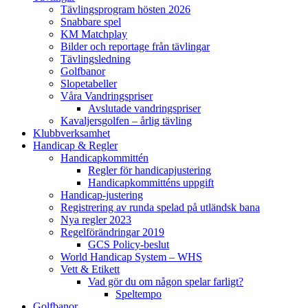
Tävlingsprogram hösten 2026
Snabbare spel
KM Matchplay
Bilder och reportage från tävlingar
Tävlingsledning
Golfbanor
Slopetabeller
Våra Vandringspriser
Avslutade vandringspriser
Kavaljersgolfen – årlig tävling
Klubbverksamhet
Handicap & Regler
Handicapkommittén
Regler för handicapjustering
Handicapkommitténs uppgift
Handicap-justering
Registrering av runda spelad på utländsk bana
Nya regler 2023
Regelförändringar 2019
GCS Policy-beslut
World Handicap System – WHS
Vett & Etikett
Vad gör du om någon spelar farligt?
Speltempo
Golfbanor