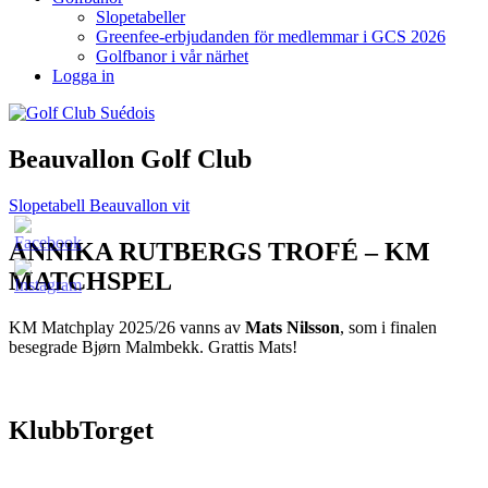
Slopetabeller
Greenfee-erbjudanden för medlemmar i GCS 2026
Golfbanor i vår närhet
Logga in
Beauvallon Golf Club
Slopetabell Beauvallon vit
ANNIKA RUTBERGS TROFÉ – KM
MATCHSPEL
KM Matchplay 2025/26 vanns av
Mats Nilsson
, som i finalen
besegrade Bjørn Malmbekk. Grattis Mats!
KlubbTorget