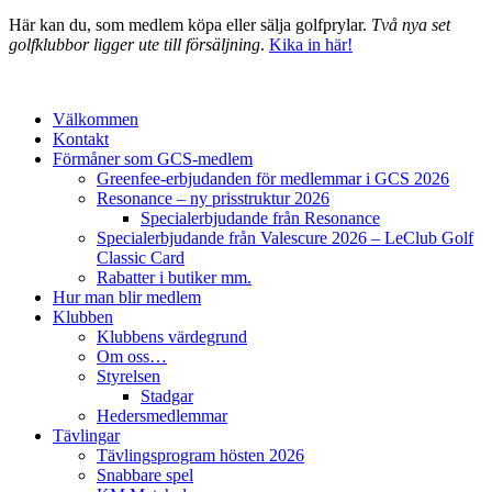
Här kan du, som medlem köpa eller sälja golfprylar.
Två nya set
golfklubbor ligger ute till försäljning
.
Kika in här!
Välkommen
Kontakt
Förmåner som GCS-medlem
Greenfee-erbjudanden för medlemmar i GCS 2026
Resonance – ny prisstruktur 2026
Specialerbjudande från Resonance
Specialerbjudande från Valescure 2026 – LeClub Golf
Classic Card
Rabatter i butiker mm.
Hur man blir medlem
Klubben
Klubbens värdegrund
Om oss…
Styrelsen
Stadgar
Hedersmedlemmar
Tävlingar
Tävlingsprogram hösten 2026
Snabbare spel