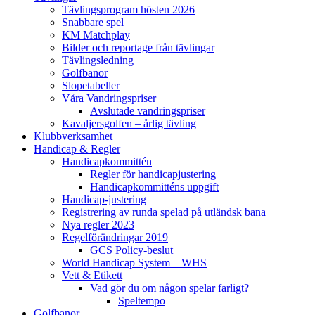
Tävlingsprogram hösten 2026
Snabbare spel
KM Matchplay
Bilder och reportage från tävlingar
Tävlingsledning
Golfbanor
Slopetabeller
Våra Vandringspriser
Avslutade vandringspriser
Kavaljersgolfen – årlig tävling
Klubbverksamhet
Handicap & Regler
Handicapkommittén
Regler för handicapjustering
Handicapkommitténs uppgift
Handicap-justering
Registrering av runda spelad på utländsk bana
Nya regler 2023
Regelförändringar 2019
GCS Policy-beslut
World Handicap System – WHS
Vett & Etikett
Vad gör du om någon spelar farligt?
Speltempo
Golfbanor