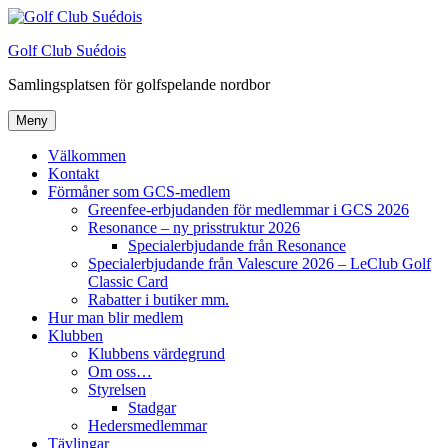
Hoppa
till
Golf Club Suédois
innehåll
Samlingsplatsen för golfspelande nordbor
Meny
Välkommen
Kontakt
Förmåner som GCS-medlem
Greenfee-erbjudanden för medlemmar i GCS 2026
Resonance – ny prisstruktur 2026
Specialerbjudande från Resonance
Specialerbjudande från Valescure 2026 – LeClub Golf
Classic Card
Rabatter i butiker mm.
Hur man blir medlem
Klubben
Klubbens värdegrund
Om oss…
Styrelsen
Stadgar
Hedersmedlemmar
Tävlingar