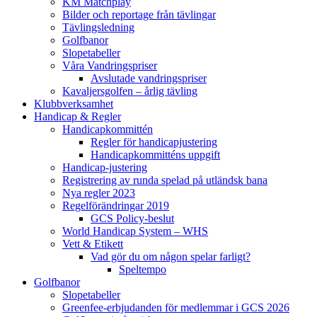
KM Matchplay
Bilder och reportage från tävlingar
Tävlingsledning
Golfbanor
Slopetabeller
Våra Vandringspriser
Avslutade vandringspriser
Kavaljersgolfen – årlig tävling
Klubbverksamhet
Handicap & Regler
Handicapkommittén
Regler för handicapjustering
Handicapkommitténs uppgift
Handicap-justering
Registrering av runda spelad på utländsk bana
Nya regler 2023
Regelförändringar 2019
GCS Policy-beslut
World Handicap System – WHS
Vett & Etikett
Vad gör du om någon spelar farligt?
Speltempo
Golfbanor
Slopetabeller
Greenfee-erbjudanden för medlemmar i GCS 2026