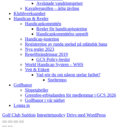
Avslutade vandringspriser
Kavaljersgolfen – årlig tävling
Klubbverksamhet
Handicap & Regler
Handicapkommittén
Regler för handicapjustering
Handicapkommitténs uppgift
Handicap-justering
Registrering av runda spelad på utländsk bana
Nya regler 2023
Regelförändringar 2019
GCS Policy-beslut
World Handicap System – WHS
Vett & Etikett
Vad gör du om någon spelar farligt?
Speltempo
Golfbanor
Slopetabeller
Greenfee-erbjudanden för medlemmar i GCS 2026
Golfbanor i vår närhet
Logga in
Golf Club Suédois
Integritetspolicy
Drivs med WordPress