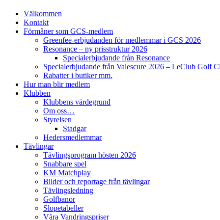
Välkommen
Kontakt
Förmåner som GCS-medlem
Greenfee-erbjudanden för medlemmar i GCS 2026
Resonance – ny prisstruktur 2026
Specialerbjudande från Resonance
Specialerbjudande från Valescure 2026 – LeClub Golf C
Rabatter i butiker mm.
Hur man blir medlem
Klubben
Klubbens värdegrund
Om oss…
Styrelsen
Stadgar
Hedersmedlemmar
Tävlingar
Tävlingsprogram hösten 2026
Snabbare spel
KM Matchplay
Bilder och reportage från tävlingar
Tävlingsledning
Golfbanor
Slopetabeller
Våra Vandringspriser