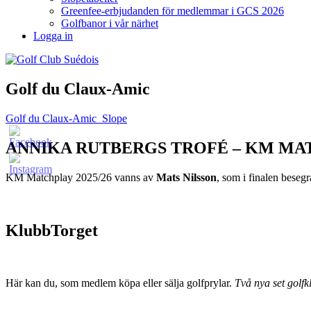
Greenfee-erbjudanden för medlemmar i GCS 2026
Golfbanor i vår närhet
Logga in
Golf du Claux-Amic
Golf du Claux-Amic_Slope
ANNIKA RUTBERGS TROFÉ – KM MA
KM Matchplay 2025/26 vanns av
Mats Nilsson
, som i finalen bese
KlubbTorget
Här kan du, som medlem köpa eller sälja golfprylar.
Två nya set golfkl