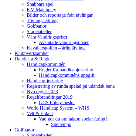
Snabbare spel
KM Matchplay
Bilder och reportage från tävlingar
Tävlingsledning
Golfbanor
Slopetabeller
Våra Vandringspriser
Avslutade vandringspriser
Kavaljersgolfen – årlig tävling
Klubbverksamhet
Handicap & Regler
Handicapkommittén
Regler för handicapjustering
Handicapkommitténs uppgift
Handicap-justering
Registrering av runda spelad på utländsk bana
Nya regler 2023
Regelförändringar 2019
GCS Policy-beslut
World Handicap System – WHS
Vett & Etikett
Vad gör du om någon spelar farligt?
Speltempo
Golfbanor
Slopetabeller