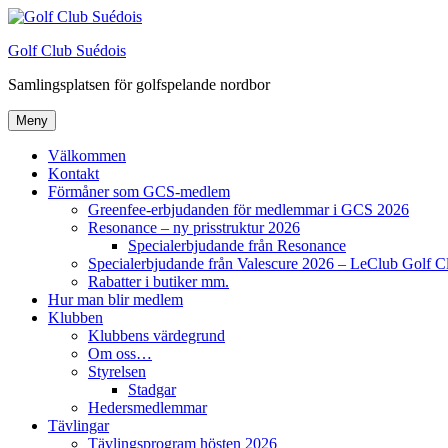
Hoppa
till
Golf Club Suédois
innehåll
Samlingsplatsen för golfspelande nordbor
Meny
Välkommen
Kontakt
Förmåner som GCS-medlem
Greenfee-erbjudanden för medlemmar i GCS 2026
Resonance – ny prisstruktur 2026
Specialerbjudande från Resonance
Specialerbjudande från Valescure 2026 – LeClub Golf C
Rabatter i butiker mm.
Hur man blir medlem
Klubben
Klubbens värdegrund
Om oss…
Styrelsen
Stadgar
Hedersmedlemmar
Tävlingar
Tävlingsprogram hösten 2026