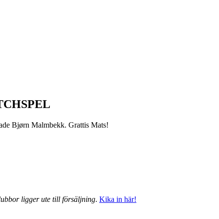
TCHSPEL
grade Bjørn Malmbekk. Grattis Mats!
ubbor ligger ute till försäljning
.
Kika in här!