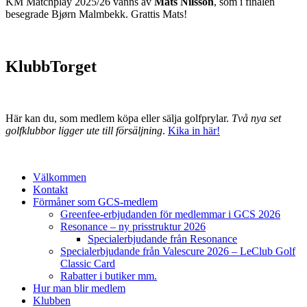
KM Matchplay 2025/26 vanns av
Mats Nilsson
, som i finalen
besegrade Bjørn Malmbekk. Grattis Mats!
KlubbTorget
Här kan du, som medlem köpa eller sälja golfprylar.
Två nya set
golfklubbor ligger ute till försäljning
.
Kika in här!
Välkommen
Kontakt
Förmåner som GCS-medlem
Greenfee-erbjudanden för medlemmar i GCS 2026
Resonance – ny prisstruktur 2026
Specialerbjudande från Resonance
Specialerbjudande från Valescure 2026 – LeClub Golf
Classic Card
Rabatter i butiker mm.
Hur man blir medlem
Klubben