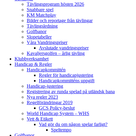
Tävlingsprogram hösten 2026
Snabbare spel
KM Matchplay
Bilder och reportage från tävlingar
Tävlingsledning
Golfbanor
Slopetabeller
Våra Vandringspriser
Avslutade vandringspriser
Kavaljersgolfen – årlig tävling
Klubbverksamhet
Handicap & Regler
Handicapkommittén
Regler för handicapjustering
Handicapkommitténs uppgift
Handicap-justering
Registrering av runda spelad på utländsk bana
Nya regler 2023
Regelförändringar 2019
GCS Policy-beslut
World Handicap System – WHS
Vett & Etikett
Vad gör du om någon spelar farligt?
Speltempo
Golfbanor