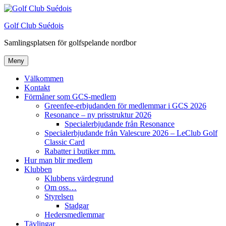
Hoppa
till
Golf Club Suédois
innehåll
Samlingsplatsen för golfspelande nordbor
Meny
Välkommen
Kontakt
Förmåner som GCS-medlem
Greenfee-erbjudanden för medlemmar i GCS 2026
Resonance – ny prisstruktur 2026
Specialerbjudande från Resonance
Specialerbjudande från Valescure 2026 – LeClub Golf
Classic Card
Rabatter i butiker mm.
Hur man blir medlem
Klubben
Klubbens värdegrund
Om oss…
Styrelsen
Stadgar
Hedersmedlemmar
Tävlingar