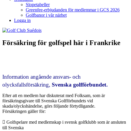
Slopetabeller
Greenfee-erbjudanden för medlemmar i GCS 2026
Golfbanor i vår närhet
Logga in
Försäkring för golfspel här i Frankrike
Information angående ansvars- och
.
olycksfallsförsäkring,
Svenska golfförbundet
Efter att en medlem har diskuterat med Folksam, som är
försäkringsgivare till Svenska Golfförbundets vid
skada/olyckshändelse, görs följande förtydligande.
Försäkringen gäller för:
 Golfspelare med medlemskap i svensk golfklubb som är ansluten
till Svenska