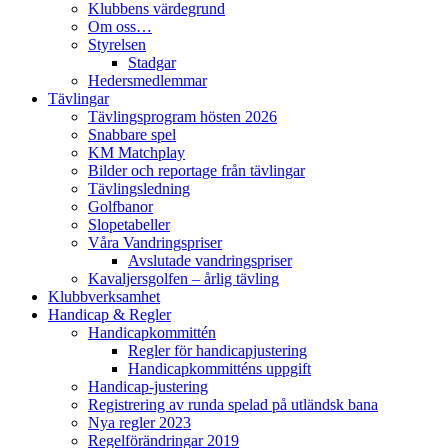
Klubbens värdegrund
Om oss…
Styrelsen
Stadgar
Hedersmedlemmar
Tävlingar
Tävlingsprogram hösten 2026
Snabbare spel
KM Matchplay
Bilder och reportage från tävlingar
Tävlingsledning
Golfbanor
Slopetabeller
Våra Vandringspriser
Avslutade vandringspriser
Kavaljersgolfen – årlig tävling
Klubbverksamhet
Handicap & Regler
Handicapkommittén
Regler för handicapjustering
Handicapkommitténs uppgift
Handicap-justering
Registrering av runda spelad på utländsk bana
Nya regler 2023
Regelförändringar 2019