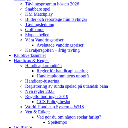
Tävlingsprogram hösten 2026
Snabbare spel
KM Matchplay
Bilder och reportage från tävlingar
Tävlingsledning
Golfbanor
Slopetabeller
Våra Vandringspriser
Avslutade vandringspriser
Kavaljersgolfen – årlig tävling
Klubbverksamhet
Handicap & Regler
Handicapkommittén
Regler för handicapjustering
Handicapkommitténs uppgift
Handicap-justering
Registrering av runda spelad på utländsk bana
Nya regler 2023
Regelförändringar 2019
GCS Policy-beslut
World Handicap System – WHS
Vett & Etikett
Vad gör du om någon spelar farligt?
Speltempo
Golfbanor