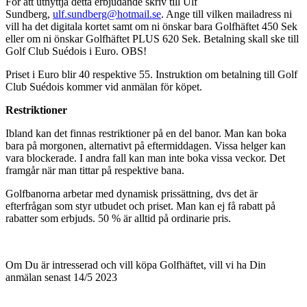
För att utnyttja detta erbjudande skriv till Ulf
Sundberg,
ulf.sundberg@hotmail.se
. Ange till vilken mailadress ni
vill ha det digitala kortet samt om ni önskar bara Golfhäftet 450 Sek
eller om ni önskar Golfhäftet PLUS 620 Sek. Betalning skall ske till
Golf Club Suédois i Euro. OBS!
Priset i Euro blir 40 respektive 55. Instruktion om betalning till Golf
Club Suédois kommer vid anmälan för köpet.
Restriktioner
Ibland kan det finnas restriktioner på en del banor. Man kan boka
bara på morgonen, alternativt på eftermiddagen. Vissa helger kan
vara blockerade. I andra fall kan man inte boka vissa veckor. Det
framgår när man tittar på respektive bana.
Golfbanorna arbetar med dynamisk prissättning, dvs det är
efterfrågan som styr utbudet och priset. Man kan ej få rabatt på
rabatter som erbjuds. 50 % är alltid på ordinarie pris.
Om Du är intresserad och vill köpa Golfhäftet, vill vi ha Din
anmälan senast 14/5 2023