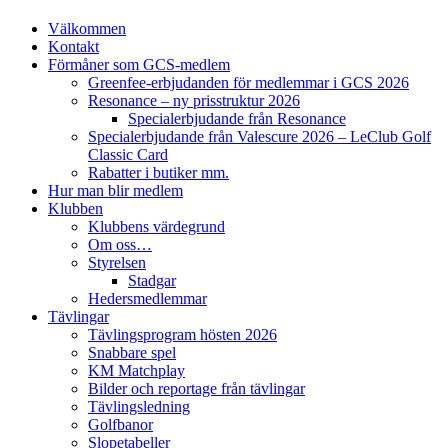
Välkommen
Kontakt
Förmåner som GCS-medlem
Greenfee-erbjudanden för medlemmar i GCS 2026
Resonance – ny prisstruktur 2026
Specialerbjudande från Resonance
Specialerbjudande från Valescure 2026 – LeClub Golf
Classic Card
Rabatter i butiker mm.
Hur man blir medlem
Klubben
Klubbens värdegrund
Om oss…
Styrelsen
Stadgar
Hedersmedlemmar
Tävlingar
Tävlingsprogram hösten 2026
Snabbare spel
KM Matchplay
Bilder och reportage från tävlingar
Tävlingsledning
Golfbanor
Slopetabeller