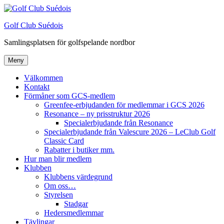
Hoppa
till
Golf Club Suédois
innehåll
Samlingsplatsen för golfspelande nordbor
Meny
Välkommen
Kontakt
Förmåner som GCS-medlem
Greenfee-erbjudanden för medlemmar i GCS 2026
Resonance – ny prisstruktur 2026
Specialerbjudande från Resonance
Specialerbjudande från Valescure 2026 – LeClub Golf
Classic Card
Rabatter i butiker mm.
Hur man blir medlem
Klubben
Klubbens värdegrund
Om oss…
Styrelsen
Stadgar
Hedersmedlemmar
Tävlingar