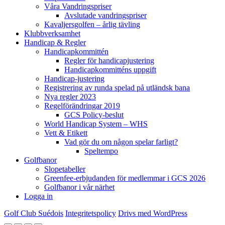
Våra Vandringspriser
Avslutade vandringspriser
Kavaljersgolfen – årlig tävling
Klubbverksamhet
Handicap & Regler
Handicapkommittén
Regler för handicapjustering
Handicapkommitténs uppgift
Handicap-justering
Registrering av runda spelad på utländsk bana
Nya regler 2023
Regelförändringar 2019
GCS Policy-beslut
World Handicap System – WHS
Vett & Etikett
Vad gör du om någon spelar farligt?
Speltempo
Golfbanor
Slopetabeller
Greenfee-erbjudanden för medlemmar i GCS 2026
Golfbanor i vår närhet
Logga in
Golf Club Suédois
Integritetspolicy
Drivs med WordPress