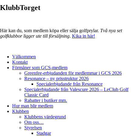
KlubbTorget
Här kan du, som medlem köpa eller sälja golfprylar.
Två nya set
golfklubbor ligger ute till försäljning
.
Kika in här!
Välkommen
Kontakt
Förmåner som GCS-medlem
Greenfee-erbjudanden för medlemmar i GCS 2026
Resonance – ny prisstruktur 2026
Specialerbjudande från Resonance
Specialerbjudande från Valescure 2026 – LeClub Golf
Classic Card
Rabatter i butiker mm.
Hur man blir medlem
Klubben
Klubbens värdegrund
Om oss…
Styrelsen
Stadgar