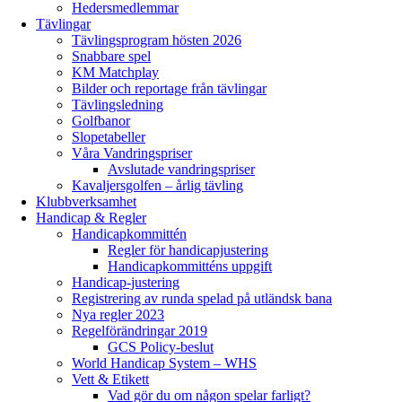
Hedersmedlemmar
Tävlingar
Tävlingsprogram hösten 2026
Snabbare spel
KM Matchplay
Bilder och reportage från tävlingar
Tävlingsledning
Golfbanor
Slopetabeller
Våra Vandringspriser
Avslutade vandringspriser
Kavaljersgolfen – årlig tävling
Klubbverksamhet
Handicap & Regler
Handicapkommittén
Regler för handicapjustering
Handicapkommitténs uppgift
Handicap-justering
Registrering av runda spelad på utländsk bana
Nya regler 2023
Regelförändringar 2019
GCS Policy-beslut
World Handicap System – WHS
Vett & Etikett
Vad gör du om någon spelar farligt?