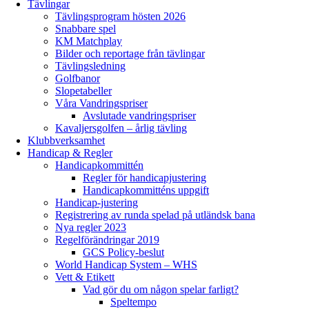
Tävlingar
Tävlingsprogram hösten 2026
Snabbare spel
KM Matchplay
Bilder och reportage från tävlingar
Tävlingsledning
Golfbanor
Slopetabeller
Våra Vandringspriser
Avslutade vandringspriser
Kavaljersgolfen – årlig tävling
Klubbverksamhet
Handicap & Regler
Handicapkommittén
Regler för handicapjustering
Handicapkommitténs uppgift
Handicap-justering
Registrering av runda spelad på utländsk bana
Nya regler 2023
Regelförändringar 2019
GCS Policy-beslut
World Handicap System – WHS
Vett & Etikett
Vad gör du om någon spelar farligt?
Speltempo