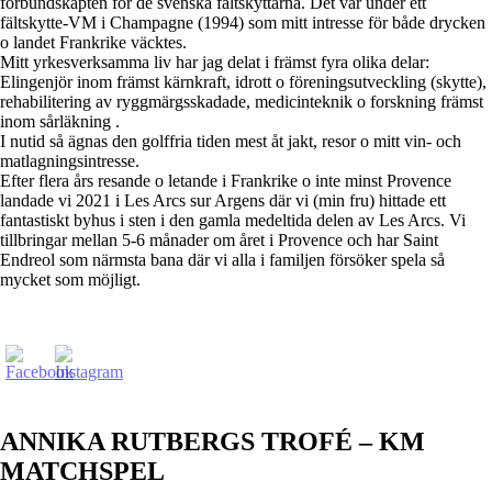
förbundskapten för de svenska fältskyttarna. Det var under ett
fältskytte-VM i Champagne (1994) som mitt intresse för både drycken
o landet Frankrike väcktes.
Mitt yrkesverksamma liv har jag delat i främst fyra olika delar:
Elingenjör inom främst kärnkraft, idrott o föreningsutveckling (skytte),
rehabilitering av ryggmärgsskadade, medicinteknik o forskning främst
inom sårläkning .
I nutid så ägnas den golffria tiden mest åt jakt, resor o mitt vin- och
matlagningsintresse.
Efter flera års resande o letande i Frankrike o inte minst Provence
landade vi 2021 i Les Arcs sur Argens där vi (min fru) hittade ett
fantastiskt byhus i sten i den gamla medeltida delen av Les Arcs. Vi
tillbringar mellan 5-6 månader om året i Provence och har Saint
Endreol som närmsta bana där vi alla i familjen försöker spela så
mycket som möjligt.
ANNIKA RUTBERGS TROFÉ – KM
MATCHSPEL