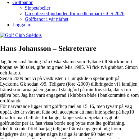
Golfbanor
Slopetabeller
Greenfee-erbjudanden för medlemmar i GCS 2026
Golfbanor i vår närhet
Logga in
Hans Johansson – Sekreterare
Jag är en smålänning från Oskarshamn som flyttade till Stockholm i
början av 80-talet, gifte mig med Mia 1985. Vi fick två grabbar, Simon
och Jakob.
Sedan 2009 bor vi på västkusten i Ljungskile o spelar golf på
Lyckorna Gk sedan -95. Tidigare (före -2009) tillbringade vi i familjen
främst somrarna på en gammal släktgård på min frus sida, där vi nu
själva bor. Jag har varit engagerad i klubben både i bankommitté o som
ordförande.
För närvarande ligger mitt golfhcp mellan 15-16, men tyvärr på väg
uppåt, det är svårt att fatta och acceptera att man inte spelar på hcp10
bara för man haft det för länge, länge sedan. Spelar drygt 50
golfrundor per år, fast vissa borde nog bytas mot lite golfträning.
Ideéllt på min fritid har jag tidigare främst engagerat mig inom
bågskytte där jag under några härliga år under 90-talet var