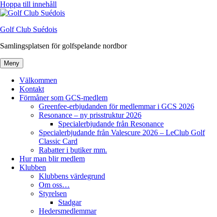
Hoppa till innehåll
Golf Club Suédois
Samlingsplatsen för golfspelande nordbor
Meny
Välkommen
Kontakt
Förmåner som GCS-medlem
Greenfee-erbjudanden för medlemmar i GCS 2026
Resonance – ny prisstruktur 2026
Specialerbjudande från Resonance
Specialerbjudande från Valescure 2026 – LeClub Golf
Classic Card
Rabatter i butiker mm.
Hur man blir medlem
Klubben
Klubbens värdegrund
Om oss…
Styrelsen
Stadgar
Hedersmedlemmar