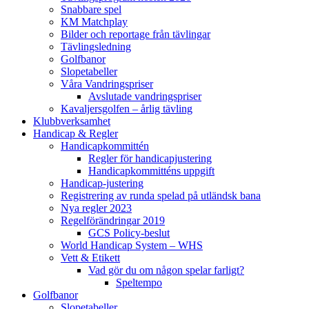
Snabbare spel
KM Matchplay
Bilder och reportage från tävlingar
Tävlingsledning
Golfbanor
Slopetabeller
Våra Vandringspriser
Avslutade vandringspriser
Kavaljersgolfen – årlig tävling
Klubbverksamhet
Handicap & Regler
Handicapkommittén
Regler för handicapjustering
Handicapkommitténs uppgift
Handicap-justering
Registrering av runda spelad på utländsk bana
Nya regler 2023
Regelförändringar 2019
GCS Policy-beslut
World Handicap System – WHS
Vett & Etikett
Vad gör du om någon spelar farligt?
Speltempo
Golfbanor
Slopetabeller