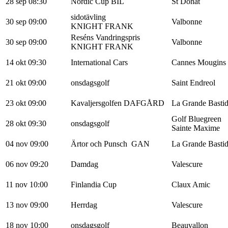
28 sep 08:30
Nordic Cup BIL
St Donat
sidotävling
30 sep 09:00
Valbonne
KNIGHT FRANK
Reséns Vandringspris
30 sep 09:00
Valbonne
KNIGHT FRANK
14 okt 09:30
International Cars
Cannes Mougins
21 okt 09:00
onsdagsgolf
Saint Endreol
23 okt 09:00
Kavaljersgolfen DAFGÅRD
La Grande Basti
Golf Bluegreen
28 okt 09:30
onsdagsgolf
Sainte Maxime
04 nov 09:00
Ärtor och Punsch GAN
La Grande Basti
06 nov 09:20
Damdag
Valescure
11 nov 10:00
Finlandia Cup
Claux Amic
13 nov 09:00
Herrdag
Valescure
18 nov 10:00
onsdagsgolf
Beauvallon