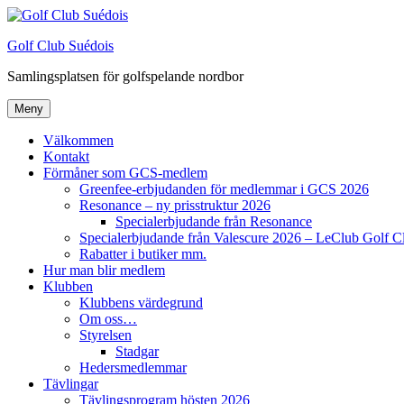
Hoppa
till
Golf Club Suédois
innehåll
Samlingsplatsen för golfspelande nordbor
Meny
Välkommen
Kontakt
Förmåner som GCS-medlem
Greenfee-erbjudanden för medlemmar i GCS 2026
Resonance – ny prisstruktur 2026
Specialerbjudande från Resonance
Specialerbjudande från Valescure 2026 – LeClub Golf C
Rabatter i butiker mm.
Hur man blir medlem
Klubben
Klubbens värdegrund
Om oss…
Styrelsen
Stadgar
Hedersmedlemmar
Tävlingar
Tävlingsprogram hösten 2026