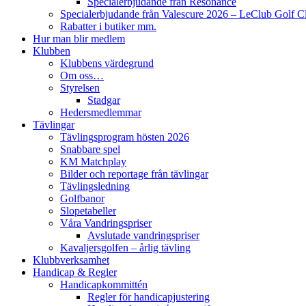
Specialerbjudande från Resonance
Specialerbjudande från Valescure 2026 – LeClub Golf C
Rabatter i butiker mm.
Hur man blir medlem
Klubben
Klubbens värdegrund
Om oss…
Styrelsen
Stadgar
Hedersmedlemmar
Tävlingar
Tävlingsprogram hösten 2026
Snabbare spel
KM Matchplay
Bilder och reportage från tävlingar
Tävlingsledning
Golfbanor
Slopetabeller
Våra Vandringspriser
Avslutade vandringspriser
Kavaljersgolfen – årlig tävling
Klubbverksamhet
Handicap & Regler
Handicapkommittén
Regler för handicapjustering