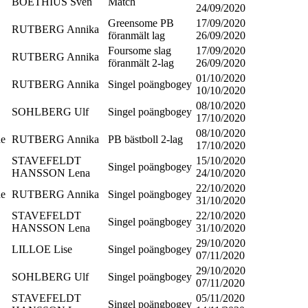
BOETHIUS Sven
Match
24/09/2020
Greensome PB
17/09/2020
RUTBERG Annika
föranmält lag
26/09/2020
Foursome slag
17/09/2020
RUTBERG Annika
föranmält 2-lag
26/09/2020
01/10/2020
RUTBERG Annika
Singel poängbogey
10/10/2020
08/10/2020
SOHLBERG Ulf
Singel poängbogey
17/10/2020
08/10/2020
de
RUTBERG Annika
PB bästboll 2-lag
17/10/2020
STAVEFELDT
15/10/2020
Singel poängbogey
HANSSON Lena
24/10/2020
22/10/2020
de
RUTBERG Annika
Singel poängbogey
31/10/2020
STAVEFELDT
22/10/2020
Singel poängbogey
HANSSON Lena
31/10/2020
29/10/2020
LILLOE Lise
Singel poängbogey
07/11/2020
29/10/2020
SOHLBERG Ulf
Singel poängbogey
07/11/2020
STAVEFELDT
05/11/2020
Singel poängbogey