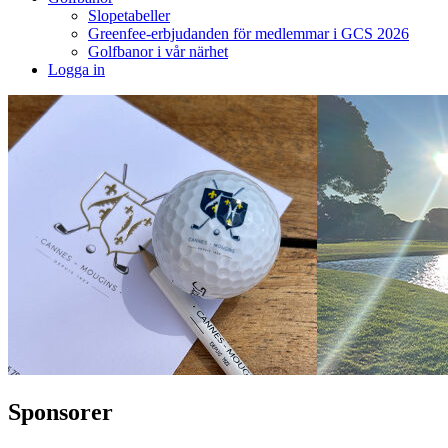
Slopetabeller
Greenfee-erbjudanden för medlemmar i GCS 2026
Golfbanor i vår närhet
Logga in
Sponsorer