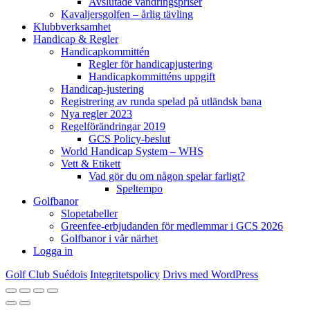
Avslutade vandringspriser
Kavaljersgolfen – årlig tävling
Klubbverksamhet
Handicap & Regler
Handicapkommittén
Regler för handicapjustering
Handicapkommitténs uppgift
Handicap-justering
Registrering av runda spelad på utländsk bana
Nya regler 2023
Regelförändringar 2019
GCS Policy-beslut
World Handicap System – WHS
Vett & Etikett
Vad gör du om någon spelar farligt?
Speltempo
Golfbanor
Slopetabeller
Greenfee-erbjudanden för medlemmar i GCS 2026
Golfbanor i vår närhet
Logga in
Golf Club Suédois
Integritetspolicy
Drivs med WordPress