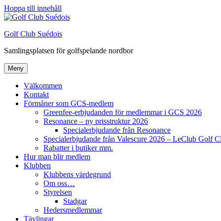
Hoppa till innehåll
Golf Club Suédois
Samlingsplatsen för golfspelande nordbor
Meny
Välkommen
Kontakt
Förmåner som GCS-medlem
Greenfee-erbjudanden för medlemmar i GCS 2026
Resonance – ny prisstruktur 2026
Specialerbjudande från Resonance
Specialerbjudande från Valescure 2026 – LeClub Golf C
Rabatter i butiker mm.
Hur man blir medlem
Klubben
Klubbens värdegrund
Om oss…
Styrelsen
Stadgar
Hedersmedlemmar
Tävlingar