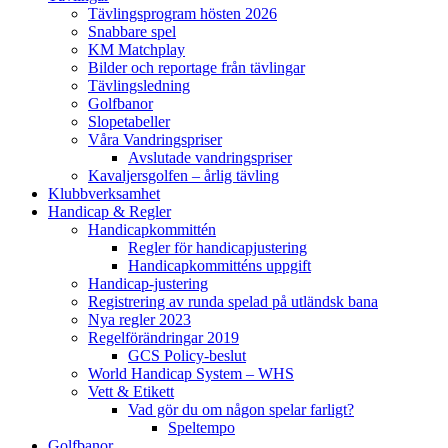
Tävlingsprogram hösten 2026
Snabbare spel
KM Matchplay
Bilder och reportage från tävlingar
Tävlingsledning
Golfbanor
Slopetabeller
Våra Vandringspriser
Avslutade vandringspriser
Kavaljersgolfen – årlig tävling
Klubbverksamhet
Handicap & Regler
Handicapkommittén
Regler för handicapjustering
Handicapkommitténs uppgift
Handicap-justering
Registrering av runda spelad på utländsk bana
Nya regler 2023
Regelförändringar 2019
GCS Policy-beslut
World Handicap System – WHS
Vett & Etikett
Vad gör du om någon spelar farligt?
Speltempo
Golfbanor