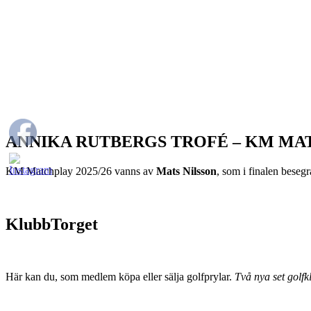
ANNIKA RUTBERGS TROFÉ – KM MA
KM Matchplay 2025/26 vanns av
Mats Nilsson
, som i finalen bese
KlubbTorget
Här kan du, som medlem köpa eller sälja golfprylar.
Två nya set golfkl