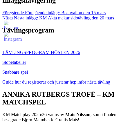
Inläggsnavigering
Föregående
Föregående inlägg:
Beauvallon den 15 mars
Nästa
Nästa inlägg:
KM Äkta makar sidotävling den 20 mars
Tävlingsprogram
TÄVLINGSPROGRAM HÖSTEN 2026
Slopetabeller
Snabbare spel
Guide hur du registrerar och justerar hcp inför nästa tävling
ANNIKA RUTBERGS TROFÉ – KM
MATCHSPEL
KM Matchplay 2025/26 vanns av
Mats Nilsson
, som i finalen
besegrade Bjørn Malmbekk. Grattis Mats!