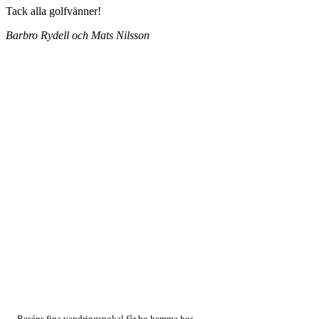
Tack alla golfvänner!
Barbro Rydell och Mats Nilsson
Reséns fina vandringspokal får bo hemma hos