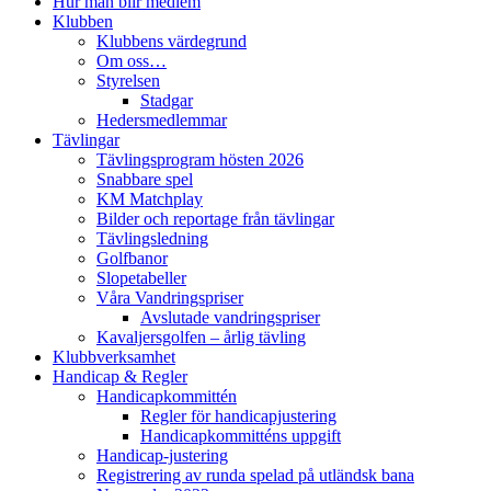
Hur man blir medlem
Klubben
Klubbens värdegrund
Om oss…
Styrelsen
Stadgar
Hedersmedlemmar
Tävlingar
Tävlingsprogram hösten 2026
Snabbare spel
KM Matchplay
Bilder och reportage från tävlingar
Tävlingsledning
Golfbanor
Slopetabeller
Våra Vandringspriser
Avslutade vandringspriser
Kavaljersgolfen – årlig tävling
Klubbverksamhet
Handicap & Regler
Handicapkommittén
Regler för handicapjustering
Handicapkommitténs uppgift
Handicap-justering
Registrering av runda spelad på utländsk bana