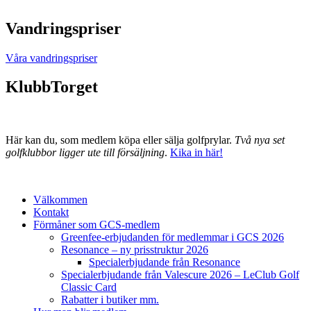
Vandringspriser
Våra vandringspriser
KlubbTorget
Här kan du, som medlem köpa eller sälja golfprylar.
Två nya set
golfklubbor ligger ute till försäljning
.
Kika in här!
Välkommen
Kontakt
Förmåner som GCS-medlem
Greenfee-erbjudanden för medlemmar i GCS 2026
Resonance – ny prisstruktur 2026
Specialerbjudande från Resonance
Specialerbjudande från Valescure 2026 – LeClub Golf
Classic Card
Rabatter i butiker mm.