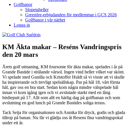
Golfbanor
Slopetabeller
Greenfee-erbjudanden för medlemmar i GCS 2026
Golfbanor i vår närhet
Logga in
KM Äkta makar – Reséns Vandringspris
den 20 mars
Årets golf utmaning, KM foursome för äkta makar, spelades i år på
Grande Bastide i strålande vårsol. Ingen vind heller vilket var skönt.
Vi spelade med Gunilla och Kristoffer Huldt så vi visste att vi skulle
ha inspirerande och trevligt spelsällskap. Par på hål 18, vårt första
hål, gav oss en bra start. Sedan kom några mindre välspelade hål
innan vi kom igång igen och vi avslutade starkt med en lång
birdieputt på 17. Allt som allt en härlig dag på golfbanan och som
avslutning en god lunch på Grande Bastides soliga terass.
Tack Seija för organisationen och Annika för dryck, godis och glada
tillrop på banan. Nu får vi glädja oss åt Resens fina vandringspokal
under ett år.