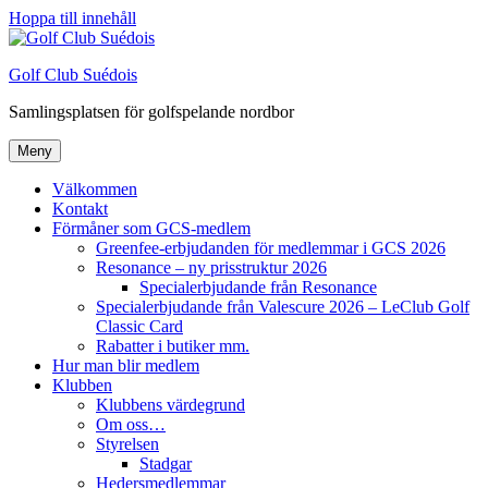
Hoppa till innehåll
Golf Club Suédois
Samlingsplatsen för golfspelande nordbor
Meny
Välkommen
Kontakt
Förmåner som GCS-medlem
Greenfee-erbjudanden för medlemmar i GCS 2026
Resonance – ny prisstruktur 2026
Specialerbjudande från Resonance
Specialerbjudande från Valescure 2026 – LeClub Golf
Classic Card
Rabatter i butiker mm.
Hur man blir medlem
Klubben
Klubbens värdegrund
Om oss…
Styrelsen
Stadgar
Hedersmedlemmar