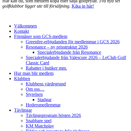
Här kan du, som medlem köpa eller sälja golfprylar.
Två nya set
golfklubbor ligger ute till försäljning
.
Kika in här!
Välkommen
Kontakt
Förmåner som GCS-medlem
Greenfee-erbjudanden för medlemmar i GCS 2026
Resonance – ny prisstruktur 2026
Specialerbjudande från Resonance
Specialerbjudande från Valescure 2026 – LeClub Golf
Classic Card
Rabatter i butiker mm.
Hur man blir medlem
Klubben
Klubbens värdegrund
Om oss…
Styrelsen
Stadgar
Hedersmedlemmar
Tävlingar
Tävlingsprogram hösten 2026
Snabbare spel
KM Matchplay