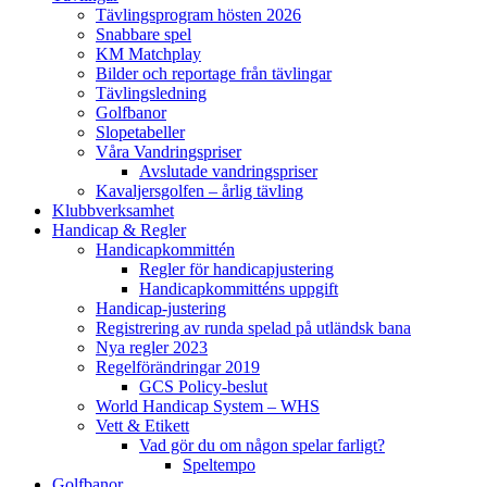
Tävlingsprogram hösten 2026
Snabbare spel
KM Matchplay
Bilder och reportage från tävlingar
Tävlingsledning
Golfbanor
Slopetabeller
Våra Vandringspriser
Avslutade vandringspriser
Kavaljersgolfen – årlig tävling
Klubbverksamhet
Handicap & Regler
Handicapkommittén
Regler för handicapjustering
Handicapkommitténs uppgift
Handicap-justering
Registrering av runda spelad på utländsk bana
Nya regler 2023
Regelförändringar 2019
GCS Policy-beslut
World Handicap System – WHS
Vett & Etikett
Vad gör du om någon spelar farligt?
Speltempo
Golfbanor