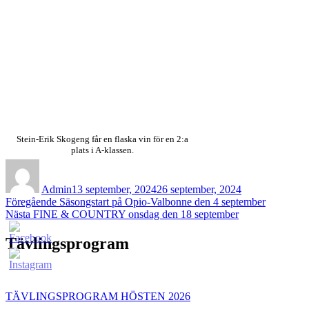
Stein-Erik Skogeng får en flaska vin för en 2:a
plats i A-klassen.
Författare
Publicerat
den
Admin
13 september, 2024
26 september, 2024
Inläggsnavigering
Föregående
Föregående
Säsongstart på Opio-Valbonne den 4 september
Nästa
inlägg:
Nästa
FINE & COUNTRY onsdag den 18 september
inlägg:
Tävlingsprogram
TÄVLINGSPROGRAM HÖSTEN 2026