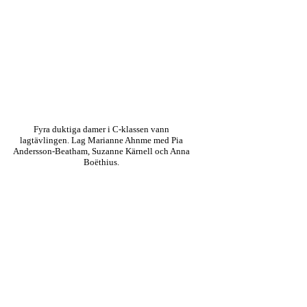
Fyra duktiga damer i C-klassen vann
lagtävlingen. Lag Marianne Ahnme med Pia
Andersson-Beatham, Suzanne Kärnell och Anna
Boëthius.