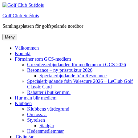
Hoppa
till
Golf Club Suédois
innehåll
Samlingsplatsen för golfspelande nordbor
Meny
Välkommen
Kontakt
Förmåner som GCS-medlem
Greenfee-erbjudanden för medlemmar i GCS 2026
Resonance – ny prisstruktur 2026
Specialerbjudande från Resonance
Specialerbjudande från Valescure 2026 – LeClub Golf
Classic Card
Rabatter i butiker mm.
Hur man blir medlem
Klubben
Klubbens värdegrund
Om oss…
Styrelsen
Stadgar
Hedersmedlemmar
Tävlingar