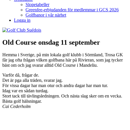
Slopetabeller
Greenfee-erbjudanden för medlemmar i GCS 2026
Golfbanor i vår närhet
Logga in
Old Course onsdag 11 september
Hemma i Sverige, på min lokala golf klubb i Sörmland, Trosa GK
får jag ofta
frågan vilken golfbana här på Rivieran, som jag tycker
bäst om och jag svarar alltid Old Course i Mandeliu.
Varför då, frågar de.
Det är pga alla träden, svarar jag.
För vissa dagar har man otur och andra dagar har man tur.
Idag var en sådan turdag.
Stort tack till tävlingsledningen. Och nästa slag sker om en vecka.
Bästa golf hälsningar.
Cai Cederholm