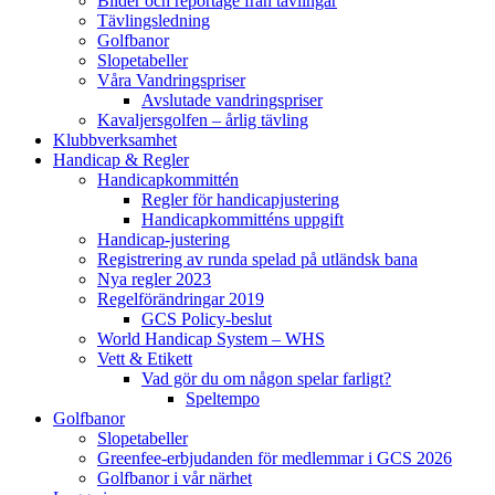
Bilder och reportage från tävlingar
Tävlingsledning
Golfbanor
Slopetabeller
Våra Vandringspriser
Avslutade vandringspriser
Kavaljersgolfen – årlig tävling
Klubbverksamhet
Handicap & Regler
Handicapkommittén
Regler för handicapjustering
Handicapkommitténs uppgift
Handicap-justering
Registrering av runda spelad på utländsk bana
Nya regler 2023
Regelförändringar 2019
GCS Policy-beslut
World Handicap System – WHS
Vett & Etikett
Vad gör du om någon spelar farligt?
Speltempo
Golfbanor
Slopetabeller
Greenfee-erbjudanden för medlemmar i GCS 2026
Golfbanor i vår närhet