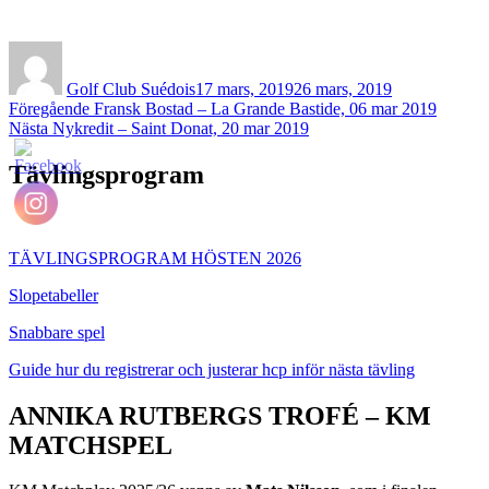
Författare
Publicerat
den
Golf Club Suédois
17 mars, 2019
26 mars, 2019
Inläggsnavigering
Föregående
Föregående
Fransk Bostad – La Grande Bastide, 06 mar 2019
Nästa
inlägg:
Nästa
Nykredit – Saint Donat, 20 mar 2019
inlägg:
Tävlingsprogram
TÄVLINGSPROGRAM HÖSTEN 2026
Slopetabeller
Snabbare spel
Guide hur du registrerar och justerar hcp inför nästa tävling
ANNIKA RUTBERGS TROFÉ – KM
MATCHSPEL