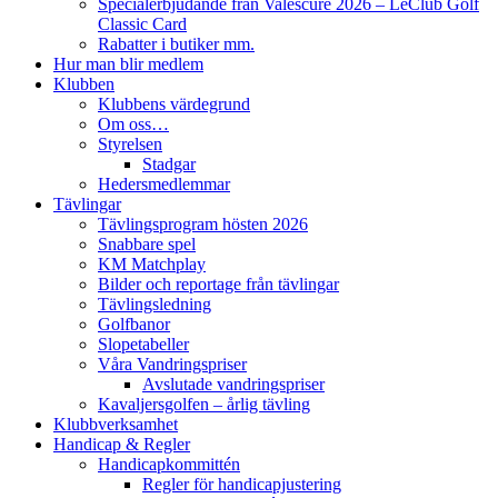
Specialerbjudande från Valescure 2026 – LeClub Golf
Classic Card
Rabatter i butiker mm.
Hur man blir medlem
Klubben
Klubbens värdegrund
Om oss…
Styrelsen
Stadgar
Hedersmedlemmar
Tävlingar
Tävlingsprogram hösten 2026
Snabbare spel
KM Matchplay
Bilder och reportage från tävlingar
Tävlingsledning
Golfbanor
Slopetabeller
Våra Vandringspriser
Avslutade vandringspriser
Kavaljersgolfen – årlig tävling
Klubbverksamhet
Handicap & Regler
Handicapkommittén
Regler för handicapjustering