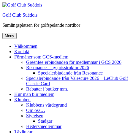
Hoppa
till
Golf Club Suédois
innehåll
Samlingsplatsen för golfspelande nordbor
Meny
Välkommen
Kontakt
Förmåner som GCS-medlem
Greenfee-erbjudanden för medlemmar i GCS 2026
Resonance – ny prisstruktur 2026
Specialerbjudande från Resonance
Specialerbjudande från Valescure 2026 – LeClub Golf
Classic Card
Rabatter i butiker mm.
Hur man blir medlem
Klubben
Klubbens värdegrund
Om oss…
Styrelsen
Stadgar
Hedersmedlemmar
Tävlingar