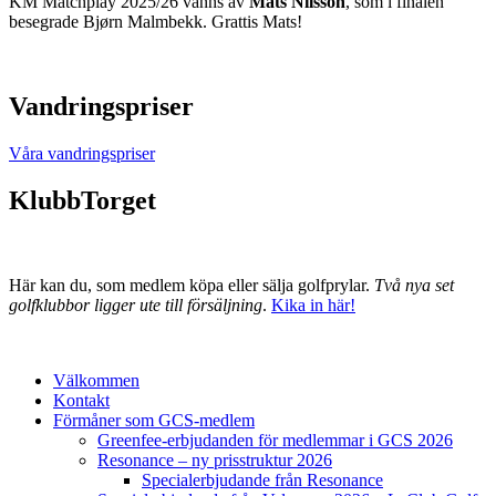
KM Matchplay 2025/26 vanns av
Mats Nilsson
, som i finalen
besegrade Bjørn Malmbekk. Grattis Mats!
Vandringspriser
Våra vandringspriser
KlubbTorget
Här kan du, som medlem köpa eller sälja golfprylar.
Två nya set
golfklubbor ligger ute till försäljning
.
Kika in här!
Välkommen
Kontakt
Förmåner som GCS-medlem
Greenfee-erbjudanden för medlemmar i GCS 2026
Resonance – ny prisstruktur 2026
Specialerbjudande från Resonance