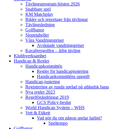
Tävlingsprogram hösten 2026
Snabbare spel
KM Matchplay
Bilder och reportage från tävlingar
Tävlingsledning
Golfbanor
Slopetabeller
Våra Vandringspriser
Avslutade vandringspriser
Kavaljersgolfen – årlig tävling
Klubbverksamhet
Handicap & Regler
Handicapkommittén
Regler för handicapjustering
Handicapkommitténs uppgift
Handicap-justering
Registrering av runda spelad på utländsk bana
Nya regler 2023
Regelförändringar 2019
GCS Policy-beslut
World Handicap System – WHS
Vett & Etikett
Vad gör du om någon spelar farligt?
Speltempo
Golfbanor