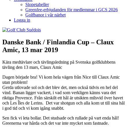
Slopetabeller
Greenfee-erbjudanden för medlemmar i GCS 2026
Golfbanor i vår närhet
Logga in
Danske Bank / Finlandia Cup – Claux
Amic, 13 mar 2019
Kära medtävlare och tävlingsledning på Svenska golfklubbens
tävling den 13 mars, Claux Amic
Dagen började bra! Vi kom hela vägen från Nice till Claux Amic
utan problem!
Gerda utlovade sol och det blev det, men också tidvis en hel del
vind.
Banan ligger vackert, i vad som verkligen känns vara det
riktiga Provence. Från särskilt ett hål är utsikten milsvid över havet
och Les Îles de Lerins. Det var shotgun och alla kom ut till sina hål
i god tid och vi kom igång snabbt.
Sen fick vi leta bollar. Det studsade och rullade på vart enda hål!
Greenerna var hårda och det var inte mycket som fastnade.