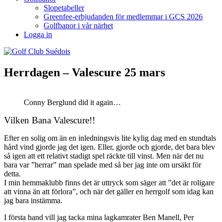
Slopetabeller
Greenfee-erbjudanden för medlemmar i GCS 2026
Golfbanor i vår närhet
Logga in
Herrdagen – Valescure 25 mars
Conny Berglund did it again…
Vilken Bana Valescure!!
Efter en solig om än en inledningsvis lite kylig dag med en stundtals
hård vind gjorde jag det igen. Eller, gjorde och gjorde, det bara blev
så igen att ett relativt stadigt spel räckte till vinst. Men när det nu
bara var ”herrar” man spelade med så ber jag inte om ursäkt för
detta.
I min hemmaklubb finns det är uttryck som säger att ”det är roligare
att vinna än att förlora”, och när det gäller en herrgolf som idag kan
jag bara instämma.
I första hand vill jag tacka mina lagkamrater Ben Manell, Per