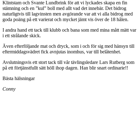
Klintstam och Svante Lundbrink för att vi lyckades skapa en fin
stämning och en ”kul” boll med allt vad det innebär. Det bidrog
naturligtvis till lagvinsten men avgörande var att vi alla bidrog med
goda poäng på ett varierat och mycket jämt vis över de 18 hålen.
I andra hand ett tack till klubb och bana som med mina mått mätt var
i ett strålande skick.
Även efterföljande mat och dryck, som i och för sig med hänsyn till
eftermiddagsvädret fick avnjutas inomhus, var till belåtenhet.
Avslutningsvis ett stort tack till vår tävlingsledare Lars Rutberg som
på ett förtjänstfullt sätt höll ihop dagen. Han blir snart ordinarie!!
Bästa hälsningar
Conny