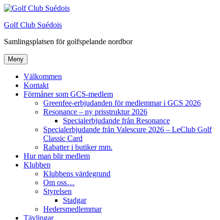
Hoppa
till
Golf Club Suédois
innehåll
Samlingsplatsen för golfspelande nordbor
Meny
Välkommen
Kontakt
Förmåner som GCS-medlem
Greenfee-erbjudanden för medlemmar i GCS 2026
Resonance – ny prisstruktur 2026
Specialerbjudande från Resonance
Specialerbjudande från Valescure 2026 – LeClub Golf
Classic Card
Rabatter i butiker mm.
Hur man blir medlem
Klubben
Klubbens värdegrund
Om oss…
Styrelsen
Stadgar
Hedersmedlemmar
Tävlingar