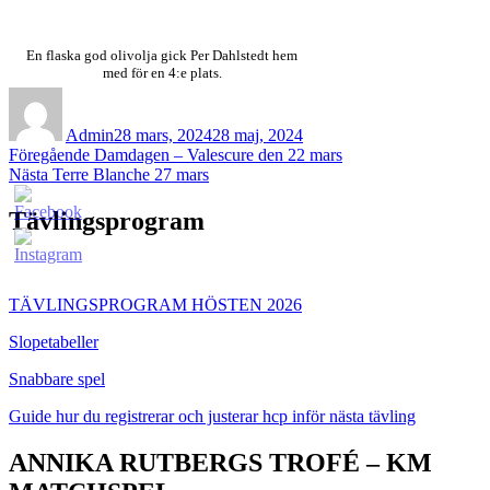
En flaska god olivolja gick Per Dahlstedt hem
med för en 4:e plats.
Författare
Publicerat
den
Admin
28 mars, 2024
28 maj, 2024
Inläggsnavigering
Föregående
Föregående
Damdagen – Valescure den 22 mars
Nästa
inlägg:
Nästa
Terre Blanche 27 mars
inlägg:
Tävlingsprogram
TÄVLINGSPROGRAM HÖSTEN 2026
Slopetabeller
Snabbare spel
Guide hur du registrerar och justerar hcp inför nästa tävling
ANNIKA RUTBERGS TROFÉ – KM