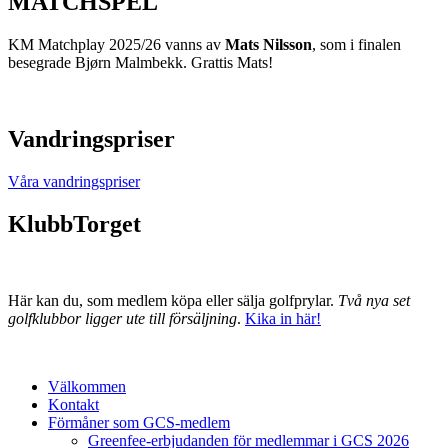
MATCHSPEL
KM Matchplay 2025/26 vanns av
Mats Nilsson
, som i finalen
besegrade Bjørn Malmbekk. Grattis Mats!
Vandringspriser
Våra vandringspriser
KlubbTorget
Här kan du, som medlem köpa eller sälja golfprylar.
Två nya set
golfklubbor ligger ute till försäljning
.
Kika in här!
Välkommen
Kontakt
Förmåner som GCS-medlem
Greenfee-erbjudanden för medlemmar i GCS 2026