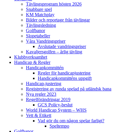
Tävlingsprogram hösten 2026
Snabbare spel
KM Matchplay
Bilder och reportage från tävlingar
Tävlingsledning
Golfbanor
Slopetabeller
Våra Vandringspriser
Avslutade vandringspriser
Kavaljersgolfen – årlig tävling
Klubbverksamhet
Handicap & Regler
Handicapkommittén
Regler för handicapjustering
Handicapkommitténs uppgift
Handicap-justering
Registrering av runda spelad på utländsk bana
Nya regler 2023
Regelförändringar 2019
GCS Policy-beslut
World Handicap System – WHS
Vett & Etikett
Vad gör du om någon spelar farligt?
Speltempo
Golfbanor