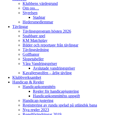
Klubbens värdegrund
Om oss…
Styrelsen
Stadgar
Hedersmedlemmar
Tävlingar
Tävlingsprogram hösten 2026
Snabbare spel
KM Matchplay
Bilder och reportage från tävlingar
Tävlingsledning
Golfbanor
Slopetabeller
Våra Vandringspriser
Avslutade vandringspriser
Kavaljersgolfen – årlig tävling
Klubbverksamhet
Handicap & Regler
Handicapkommittén
Regler för handicapjustering
Handicapkommitténs uppgift
Handicap-justering
Registrering av runda spelad på utländsk bana
Nya regler 2023
Regelförändringar 2019