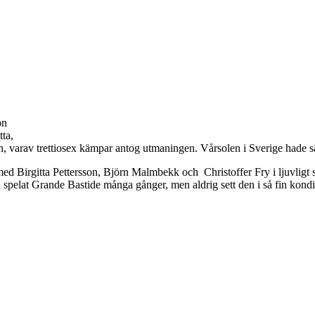
on
tta,
dan, varav trettiosex kämpar antog utmaningen. Vårsolen i Sverige hade 
a med Birgitta Pettersson, Björn Malmbekk och Christoffer Fry i ljuvligt 
spelat Grande Bastide många gånger, men aldrig sett den i så fin kondit