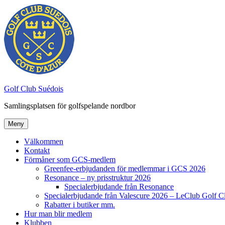
Hoppa
till
innehåll
Golf Club Suédois
Samlingsplatsen för golfspelande nordbor
Meny
Välkommen
Kontakt
Förmåner som GCS-medlem
Greenfee-erbjudanden för medlemmar i GCS 2026
Resonance – ny prisstruktur 2026
Specialerbjudande från Resonance
Specialerbjudande från Valescure 2026 – LeClub Golf C
Rabatter i butiker mm.
Hur man blir medlem
Klubben