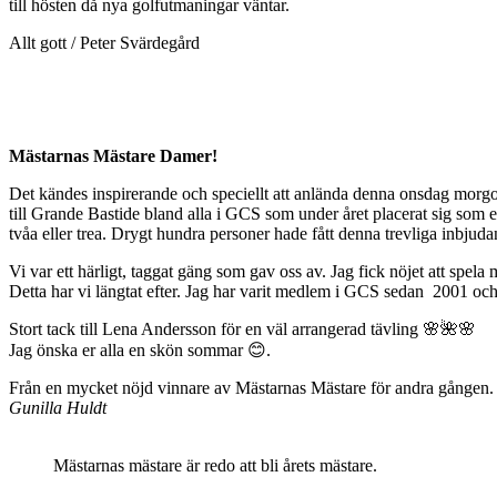
till hösten då nya golfutmaningar väntar.
Allt gott / Peter Svärdegård
Mästarnas Mästare Damer!
Det kändes inspirerande och speciellt att anlända denna onsdag morg
till Grande Bastide bland alla i GCS som under året placerat sig som e
tvåa eller trea. Drygt hundra personer hade fått denna trevliga inbju
Vi var ett härligt, taggat gäng som gav oss av. Jag fick nöjet att spel
Detta har vi längtat efter. Jag har varit medlem i GCS sedan 2001 och 
Stort tack till Lena Andersson för en väl arrangerad tävling 🌸🌺🌸
Jag önska er alla en skön sommar 😊.
Från en mycket nöjd vinnare av Mästarnas Mästare för andra gången.
Gunilla Huldt
Mästarnas mästare är redo att bli årets mästare.