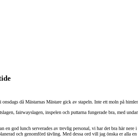
tide
 i onsdags då Mästarnas Mästare gick av stapeln. Inte ett moln på himlen
tslagen, fairwayslagen, inspelen och puttarna fungerade bra, med undant
nnan en god lunch serverades av trevlig personal, vi har det bra här nere 
anerad och genomförd tävling. Med dessa ord vill jag önska er alla en ri