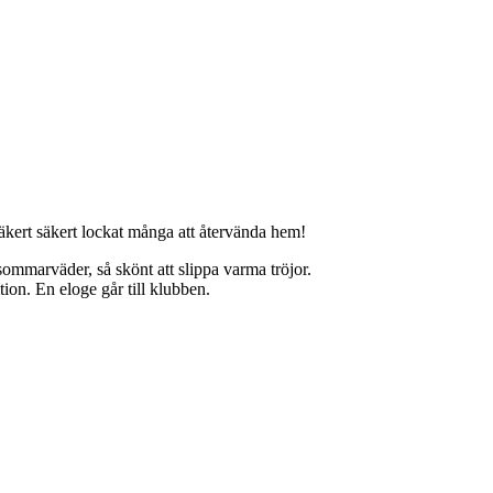
säkert säkert lockat många att återvända hem!
sommarväder, så skönt att slippa varma tröjor.
ion. En eloge går till klubben.