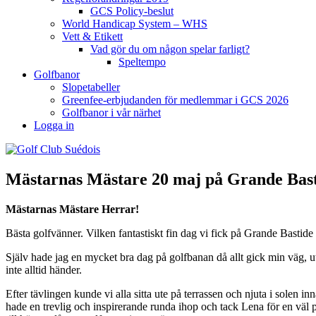
GCS Policy-beslut
World Handicap System – WHS
Vett & Etikett
Vad gör du om någon spelar farligt?
Speltempo
Golfbanor
Slopetabeller
Greenfee-erbjudanden för medlemmar i GCS 2026
Golfbanor i vår närhet
Logga in
Mästarnas Mästare 20 maj på Grande Bas
Mästarnas Mästare Herrar!
Bästa golfvänner. Vilken fantastiskt fin dag vi fick på Grande Bastide
Själv hade jag en mycket bra dag på golfbanan då allt gick min väg, u
inte alltid händer.
Efter tävlingen kunde vi alla sitta ute på terrassen och njuta i solen i
hade en trevlig och inspirerande runda ihop och tack Lena för en väl pl