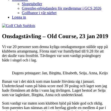
Slopetabeller
Greenfee-erbjudanden för medlemmar i GCS 2026
Golfbanor i vår närhet
Logga in
Onsdagstävling – Old Course, 23 jan 2019
Vi var 20 personer som denna kyliga onsdagsmorgon ställde upp på
klubbens arrangemang. Första start var framflyttad till 9.28 för att
det skulle vara frostfritt. Tävlingen var som vanligt poängbogey
både i singel och i lag.
Dagens pristagare: Jan, Birgitta, Elisabeth, Seija, Anna, Keijo
Banan var i det skick som man kunde förvänta sig i januari.
Undertecknad vann på bästa score med 39 poäng och laget som jag
hade förmånen att delta i vann lag tävlingen. Laget bestod av Seija
som var lagledare, Birgitta, Anna och undertecknad.
Som vanligt var maten som klubben bjöd på både god och riklig.
Som parentes kan nämnas att i ett herrlag gjorde en medlem 4 par i