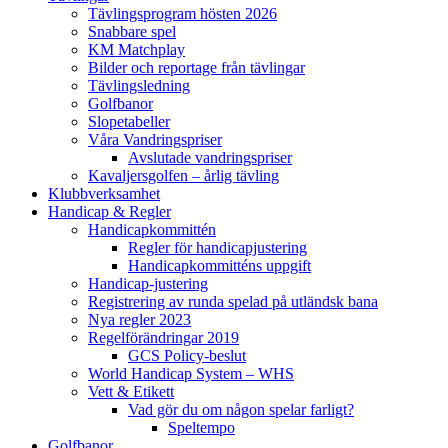
Tävlingsprogram hösten 2026
Snabbare spel
KM Matchplay
Bilder och reportage från tävlingar
Tävlingsledning
Golfbanor
Slopetabeller
Våra Vandringspriser
Avslutade vandringspriser
Kavaljersgolfen – årlig tävling
Klubbverksamhet
Handicap & Regler
Handicapkommittén
Regler för handicapjustering
Handicapkommitténs uppgift
Handicap-justering
Registrering av runda spelad på utländsk bana
Nya regler 2023
Regelförändringar 2019
GCS Policy-beslut
World Handicap System – WHS
Vett & Etikett
Vad gör du om någon spelar farligt?
Speltempo
Golfbanor