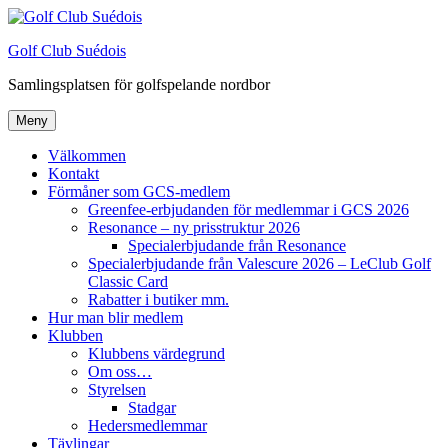
Hoppa
till
Golf Club Suédois
innehåll
Samlingsplatsen för golfspelande nordbor
Meny
Välkommen
Kontakt
Förmåner som GCS-medlem
Greenfee-erbjudanden för medlemmar i GCS 2026
Resonance – ny prisstruktur 2026
Specialerbjudande från Resonance
Specialerbjudande från Valescure 2026 – LeClub Golf
Classic Card
Rabatter i butiker mm.
Hur man blir medlem
Klubben
Klubbens värdegrund
Om oss…
Styrelsen
Stadgar
Hedersmedlemmar
Tävlingar