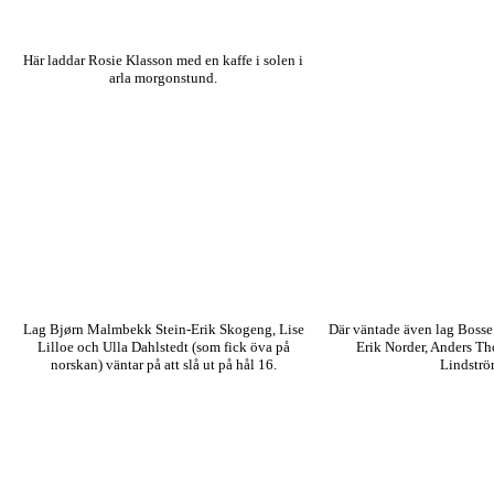
Här laddar Rosie Klasson med en kaffe i solen i
arla morgonstund.
Lag Bjørn Malmbekk Stein-Erik Skogeng, Lise
Där väntade även lag Bosse
Lilloe och Ulla Dahlstedt (som fick öva på
Erik Norder, Anders Th
norskan) väntar på att slå ut på hål 16.
Lindströ