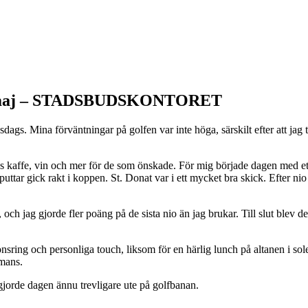
 14 maj – STADSBUDSKONTORET
sdags. Mina förväntningar på golfen var inte höga, särskilt efter att jag
 kaffe, vin och mer för de som önskade. För mig började dagen med ett
ttar gick rakt i koppen. St. Donat var i ett mycket bra skick. Efter ni
g, och jag gjorde fler poäng på de sista nio än jag brukar. Till slut blev
 sponsring och personliga touch, liksom för en härlig lunch på altanen i s
mmans.
gjorde dagen ännu trevligare ute på golfbanan.