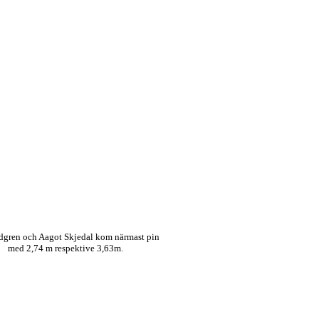
idgren och Aagot Skjedal kom närmast pin
med 2,74 m respektive 3,63m.