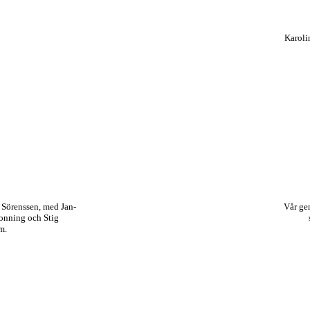
Karoli
 Sörenssen, med Jan-
Vår g
onning och Stig
m.