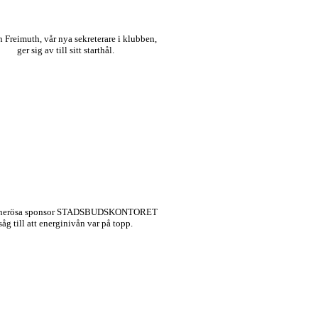
n Freimuth, vår nya sekreterare i klubben,
ger sig av till sitt starthål.
enerösa sponsor STADSBUDSKONTORET
såg till att energinivån var på topp.