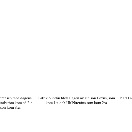
Sörensen med dagens
Patrik Sundin blev slagen av sin son Lexus, som
Karl L
Lindström kom på 2:a
kom 1:a och Ulf Nitenius som kom 2:a.
sson kom 3:a.