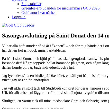
Slopetabeller
Greenfee-erbjudanden för medlemmar i GCS 2026
Golfbanor i vår närhet
Logga in
Säsongsavslutning på Saint Donat den
Vi har alla haft stunder då vi är i ”zonen” – och för mig hände det i on
här dagen tog jag dock mina värktabletter.
På hål 1 stod Emma och bjöd på fantastiska egengjorda sandwich, plus
lossnade det! Några toppade bollar hamnade på green, och några långpu
dagen kunde bli vår, både individuellt och i lag.
Jag lyckades sätta en birdie på 16:e hålet, en sällsynt händelse för mi
vilket gav oss en fin andraplats.
Jag vill rikta ett stort tack till Stadsbudskontoret för deras generösa
Ulf, för allt arbete ni lägger ner för att vi ska få njuta av golfen tillsa
Slutligen, ett varmt tack till mina medspelare Gerd och Solweig, som 