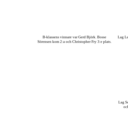
B-klassens vinnare var Gerd Björk. Bosse
Lag Le
Sörensen kom 2:a och Christopher Fry 3:e plats.
Lag S
oc