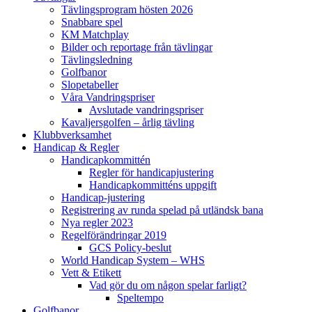
Tävlingsprogram hösten 2026
Snabbare spel
KM Matchplay
Bilder och reportage från tävlingar
Tävlingsledning
Golfbanor
Slopetabeller
Våra Vandringspriser
Avslutade vandringspriser
Kavaljersgolfen – årlig tävling
Klubbverksamhet
Handicap & Regler
Handicapkommittén
Regler för handicapjustering
Handicapkommitténs uppgift
Handicap-justering
Registrering av runda spelad på utländsk bana
Nya regler 2023
Regelförändringar 2019
GCS Policy-beslut
World Handicap System – WHS
Vett & Etikett
Vad gör du om någon spelar farligt?
Speltempo
Golfbanor