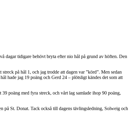
 två dagar tidigare behövt bryta efter nio hål på grund av höften. Den
 streck på hål 1, och jag trodde att dagen var ”körd”. Men sedan
o hål hade jag 19 poäng och Gerd 24 – plötsligt kändes det som att
 det 39 poäng med fyra streck, och vårt lag samlade ihop 90 poäng,
olen på St. Donat. Tack också till dagens tävlingsledning, Solweig och