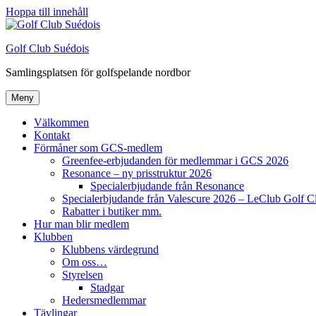
Hoppa till innehåll
Golf Club Suédois
Samlingsplatsen för golfspelande nordbor
Meny
Välkommen
Kontakt
Förmåner som GCS-medlem
Greenfee-erbjudanden för medlemmar i GCS 2026
Resonance – ny prisstruktur 2026
Specialerbjudande från Resonance
Specialerbjudande från Valescure 2026 – LeClub Golf C
Rabatter i butiker mm.
Hur man blir medlem
Klubben
Klubbens värdegrund
Om oss…
Styrelsen
Stadgar
Hedersmedlemmar
Tävlingar