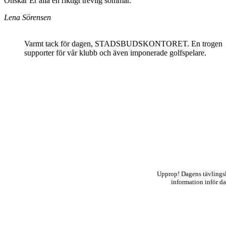
Önskar Er alla en riktigt trevlig sommar.
Lena Sörensen
Varmt tack för dagen, STADSBUDSKONTORET. En trogen
supporter för vår klubb och även imponerade golfspelare.
Upprop! Dagens tävlings
information inför da