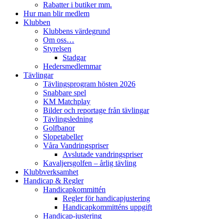
Rabatter i butiker mm.
Hur man blir medlem
Klubben
Klubbens värdegrund
Om oss…
Styrelsen
Stadgar
Hedersmedlemmar
Tävlingar
Tävlingsprogram hösten 2026
Snabbare spel
KM Matchplay
Bilder och reportage från tävlingar
Tävlingsledning
Golfbanor
Slopetabeller
Våra Vandringspriser
Avslutade vandringspriser
Kavaljersgolfen – årlig tävling
Klubbverksamhet
Handicap & Regler
Handicapkommittén
Regler för handicapjustering
Handicapkommitténs uppgift
Handicap-justering