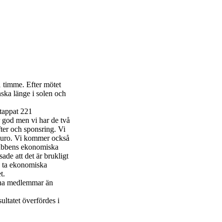
1 timme. Efter mötet
nska länge i solen och
 tappat 221
god men vi har de två
ter och sponsring. Vi
0 euro. Vi kommer också
 klubbens ekonomiska
ade att det är brukligt
na ta ekonomiska
t.
omna medlemmar än
ultatet överfördes i