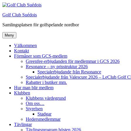
Hoppa
till
Golf Club Suédois
innehåll
Samlingsplatsen för golfspelande nordbor
Meny
Välkommen
Kontakt
Förmåner som GCS-medlem
Greenfee-erbjudanden för medlemmar i GCS 2026
Resonance – ny prisstruktur 2026
Specialerbjudande från Resonance
Specialerbjudande från Valescure 2026 – LeClub Golf C
Rabatter i butiker mm.
Hur man blir medlem
Klubben
Klubbens värdegrund
Om oss…
Styrelsen
Stadgar
Hedersmedlemmar
Tävlingar
Tävlingsprogram hösten 2026