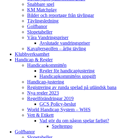
Snabbare spel
KM Matchplay
Bilder och reportage från tävlingar
Tävlingsledning
Golfbanor
Slopetabeller
Våra Vandringspriser
Avslutade vandringspriser
Kavaljersgolfen – årlig tävling
Klubbverksamhet
Handicap & Regler
Handicapkommittén
Regler för handicapjustering
Handicapkommitténs uppgift
Handicap-justering
Registrering av runda spelad på utländsk bana
Nya regler 2023
Regelförändringar 2019
GCS Policy-beslut
World Handicap System – WHS
Vett & Etikett
Vad gör du om någon spelar farligt?
Speltempo
Golfbanor
Slopetabeller