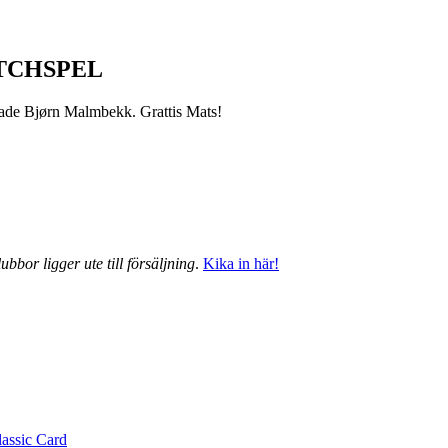
TCHSPEL
grade Bjørn Malmbekk. Grattis Mats!
ubbor ligger ute till försäljning
.
Kika in här!
lassic Card