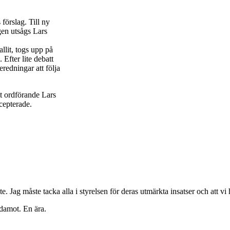
förslag. Till ny
gen utsågs Lars
llit, togs upp på
fter lite debatt
eredningar att följa
t ordförande Lars
cepterade.
te. Jag måste tacka alla i styrelsen för deras utmärkta insatser och att v
edamot. En ära.