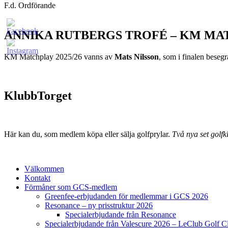
F.d. Ordförande
ANNIKA RUTBERGS TROFÉ – KM MA
KM Matchplay 2025/26 vanns av
Mats Nilsson
, som i finalen bese
KlubbTorget
Här kan du, som medlem köpa eller sälja golfprylar.
Två nya set golfkl
Välkommen
Kontakt
Förmåner som GCS-medlem
Greenfee-erbjudanden för medlemmar i GCS 2026
Resonance – ny prisstruktur 2026
Specialerbjudande från Resonance
Specialerbjudande från Valescure 2026 – LeClub Golf C