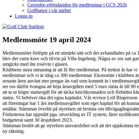
Greenfee-erbjudanden för medlemmar i GCS 2026
Golfbanor i vår närhet
Logga in
Medlemsmöte 19 april 2024
Medlemsmötet förlöpte på ett utmärkt sätt och det avhandlades på ca 
blev det varm korv och öl/vin på Villa Ingeborg. Några av oss satt ga
umgicks med lite rosévin i glasen.
Klubbens stora utmaning är att få fler medlemmar. På tretton år har vi
medlemmar och vi är idag ca 300 medlemmar. Ekonomin i klubben är 
senaste åren använt mer pengar än vad som kommit in i medlemsavgif
ser oss därför tvungna att höja årsavgiften med 5 euro nästa år till 9
att ta ut högre startavgift för att täcka lunchkostnaden och förbättra
status. Vi behöver öka det egna kapitalet. Vår revisor Leif Birgersson s
att föreningar har 1 års medlemsavgifter som eget kapital för att kun
smällar. Stämman överlät på styrelsen att besluta om tillvägagångssätte
Förlusterna har uppstått pga. utveckling av IT system, färre nytillk
budgeterat samt 30 årsjubileet 2023.
Stämman beslöt att ge styrelsen ansvarsfrihet och att det uppkomna res
ny räkning.