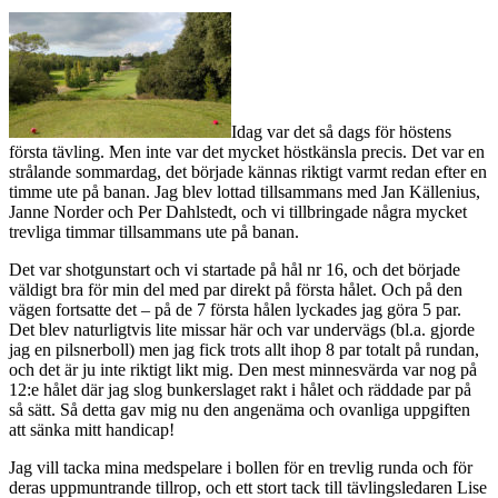
Idag var det så dags för höstens
första tävling. Men inte var det mycket höstkänsla precis. Det var en
strålande sommardag, det började kännas riktigt varmt redan efter en
timme ute på banan. Jag blev lottad tillsammans med Jan Källenius,
Janne Norder och Per Dahlstedt, och vi tillbringade några mycket
trevliga timmar tillsammans ute på banan.
Det var shotgunstart och vi startade på hål nr 16, och det började
väldigt bra för min del med par direkt på första hålet. Och på den
vägen fortsatte det – på de 7 första hålen lyckades jag göra 5 par.
Det blev naturligtvis lite missar här och var undervägs (bl.a. gjorde
jag en pilsnerboll) men jag fick trots allt ihop 8 par totalt på rundan,
och det är ju inte riktigt likt mig. Den mest minnesvärda var nog på
12:e hålet där jag slog bunkerslaget rakt i hålet och räddade par på
så sätt. Så detta gav mig nu den angenäma och ovanliga uppgiften
att sänka mitt handicap!
Jag vill tacka mina medspelare i bollen för en trevlig runda och för
deras uppmuntrande tillrop, och ett stort tack till tävlingsledaren Lise