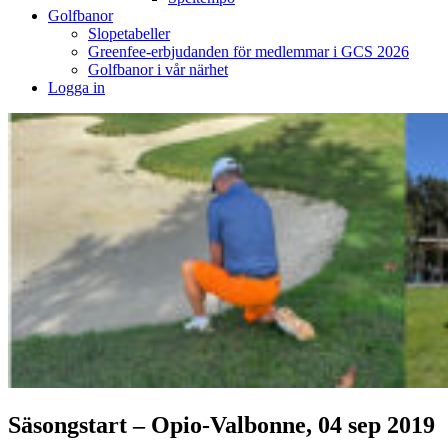
Golfbanor
Slopetabeller
Greenfee-erbjudanden för medlemmar i GCS 2026
Golfbanor i vår närhet
Logga in
Säsongstart – Opio-Valbonne, 04 sep 2019