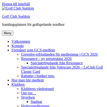
Hoppa till innehåll
Golf Club Suédois
Samlingsplatsen för golfspelande nordbor
Meny
Välkommen
Kontakt
Förmåner som GCS-medlem
Greenfee-erbjudanden för medlemmar i GCS 2026
Resonance – ny prisstruktur 2026
Specialerbjudande från Resonance
Specialerbjudande från Valescure 2026 – LeClub Golf
Classic Card
Rabatter i butiker mm.
Hur man blir medlem
Klubben
Klubbens värdegrund
Om oss…
Styrelsen
Stadgar
Hedersmedlemmar