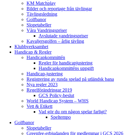
KM Matchplay
Bilder och reportage från tävlingar
Tävlingsledning
Golfbanor
Slopetabeller
Våra Vandringspriser
Avslutade vandringspriser
Kavaljersgolfen – årlig tävling
Klubbverksamhet
Handicap & Regler
Handicapkommittén
Regler för handicapjustering
Handicapkommitténs uppgift
Handicap-justering
Registrering av runda spelad på utländsk bana
Nya regler 2023
Regelförändringar 2019
GCS Policy-beslut
World Handicap System – WHS
Vett & Etikett
Vad gör du om någon spelar farligt?
Speltempo
Golfbanor
Slopetabeller
Greenfee-erbjudanden för medlemmar i GCS 2026