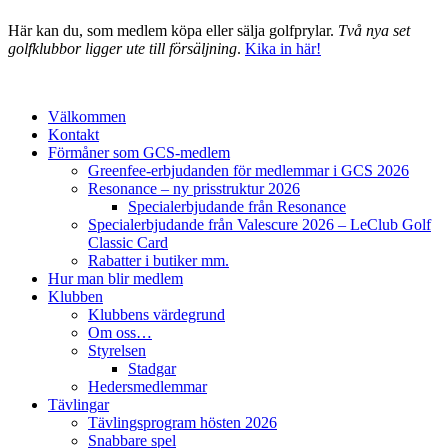
Här kan du, som medlem köpa eller sälja golfprylar.
Två nya set
golfklubbor ligger ute till försäljning
.
Kika in här!
Välkommen
Kontakt
Förmåner som GCS-medlem
Greenfee-erbjudanden för medlemmar i GCS 2026
Resonance – ny prisstruktur 2026
Specialerbjudande från Resonance
Specialerbjudande från Valescure 2026 – LeClub Golf
Classic Card
Rabatter i butiker mm.
Hur man blir medlem
Klubben
Klubbens värdegrund
Om oss…
Styrelsen
Stadgar
Hedersmedlemmar
Tävlingar
Tävlingsprogram hösten 2026
Snabbare spel