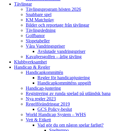
Tävlingar
Tävlingsprogram hösten 2026
Snabbare spel
KM Matchplay
Bilder och reportage från tävlingar
Tävlingsledning
Golfbanor
Slopetabeller
Våra Vandringspriser
Avslutade vandringspriser
Kavaljersgolfen – årlig tävling
Klubbverksamhet
Handicap & Regler
Handicapkommittén
Regler för handicapjustering
Handicapkommitténs uppgift
Handicap-justering
Registrering av runda spelad på utländsk bana
Nya regler 2023
Regelförändringar 2019
GCS Policy-beslut
World Handicap System – WHS
Vett & Etikett
Vad gör du om någon spelar farligt?
Speltempo